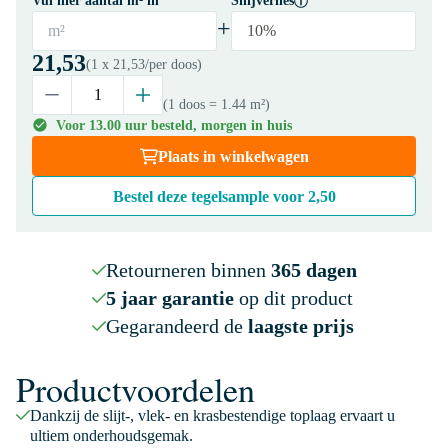
Vul hier aantal m² in
Snijverlies
+
m²
10%
21,53
(1 x
21,53
/per doos)
(1 doos
= 1.44 m²
)
Voor 13.00 uur besteld, morgen in huis
Plaats in winkelwagen
Bestel deze tegelsample voor
2,50
Retourneren binnen
365 dagen
5 jaar garantie
op dit product
Gegarandeerd de
laagste prijs
Productvoordelen
Dankzij de slijt-, vlek- en krasbestendige toplaag ervaart u
ultiem onderhoudsgemak.