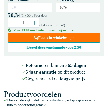
Vul hier aantal m² in
Snijverlies
+
m²
10%
50,34
(1 x
50,34
/per doos)
(1 doos
= 1.26 m²
)
Voor 13.00 uur besteld, maandag in huis
Plaats in winkelwagen
Bestel deze tegelsample voor
2,50
Retourneren binnen
365 dagen
5 jaar garantie
op dit product
Gegarandeerd de
laagste prijs
Productvoordelen
Dankzij de slijt-, vlek- en krasbestendige toplaag ervaart u
ultiem onderhoudsgemak.