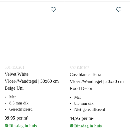
501-150201
502-040102
Velvet White
Casablanca Terra
Vloer-/Wandtegel | 30x60 cm
Vloer-/Wandtegel | 20x20 cm
Beige Uni
Rood Decor
Mat
Mat
8.5 mm dik
8.3 mm dik
Gerectificeerd
Niet-gerectificeerd
39,95
per m²
44,95
per m²
Dinsdag in huis
Dinsdag in huis