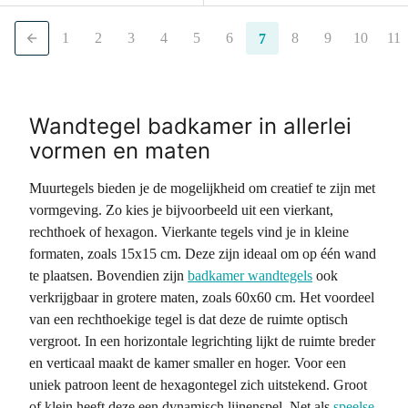
1
2
3
4
5
6
8
9
10
11
7
Wandtegel badkamer in allerlei
vormen en maten
Muurtegels bieden je de mogelijkheid om creatief te zijn met
vormgeving. Zo kies je bijvoorbeeld uit een vierkant,
rechthoek of hexagon. Vierkante tegels vind je in kleine
formaten, zoals 15x15 cm. Deze zijn ideaal om op één wand
te plaatsen. Bovendien zijn
badkamer wandtegels
ook
verkrijgbaar in grotere maten, zoals 60x60 cm. Het voordeel
van een rechthoekige tegel is dat deze de ruimte optisch
vergroot. In een horizontale legrichting lijkt de ruimte breder
en verticaal maakt de kamer smaller en hoger. Voor een
uniek patroon leent de hexagontegel zich uitstekend. Groot
of klein heeft deze een dynamisch lijnenspel. Net als
speelse