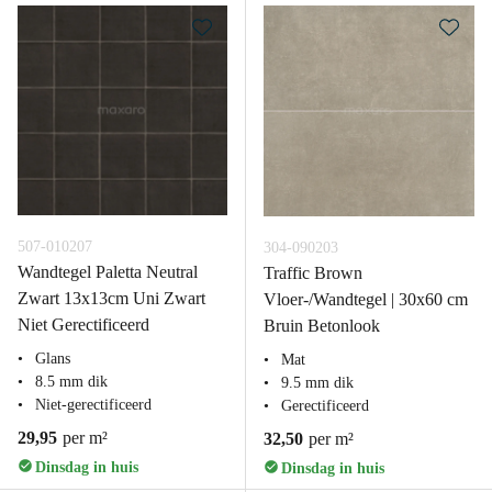
507-010207
304-090203
Wandtegel Paletta Neutral
Traffic Brown
Zwart 13x13cm Uni Zwart
Vloer-/Wandtegel | 30x60 cm
Niet Gerectificeerd
Bruin Betonlook
Glans
Mat
8.5 mm dik
9.5 mm dik
Niet-gerectificeerd
Gerectificeerd
29,95
per m²
32,50
per m²
Dinsdag in huis
Dinsdag in huis