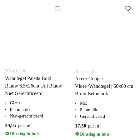
507-010106
304-100101
Wandtegel Paletta Bold
Acero Copper
Blauw 6,5x26cm Uni Blauw
Vloer-/Wandtegel | 60x60 cm
Niet Gerectificeerd
Bruin Betonlook
Glans
Mat
8.5 mm dik
8 mm dik
Niet-gerectificeerd
Gerectificeerd
39,95
per m²
17,50
per m²
Dinsdag in huis
Dinsdag in huis