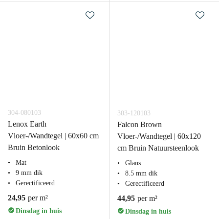
304-080103
303-120103
Lenox Earth
Falcon Brown
Vloer-/Wandtegel | 60x60 cm
Vloer-/Wandtegel | 60x120
Bruin Betonlook
cm Bruin Natuursteenlook
Mat
Glans
9 mm dik
8.5 mm dik
Gerectificeerd
Gerectificeerd
24,95
per m²
44,95
per m²
Dinsdag in huis
Dinsdag in huis