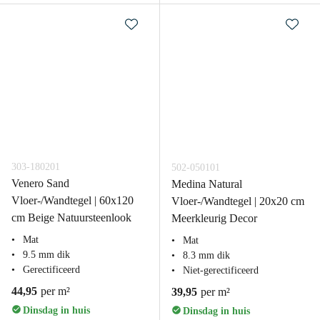
303-180201
502-050101
Venero Sand
Medina Natural
Vloer-/Wandtegel | 60x120
Vloer-/Wandtegel | 20x20 cm
cm Beige Natuursteenlook
Meerkleurig Decor
Mat
Mat
9.5 mm dik
8.3 mm dik
Gerectificeerd
Niet-gerectificeerd
44,95
per m²
39,95
per m²
Dinsdag in huis
Dinsdag in huis