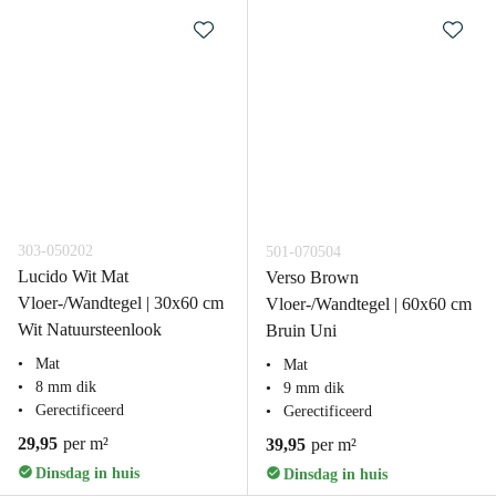
303-050202
501-070504
Lucido Wit Mat
Verso Brown
Vloer-/Wandtegel | 30x60 cm
Vloer-/Wandtegel | 60x60 cm
Wit Natuursteenlook
Bruin Uni
Mat
Mat
8 mm dik
9 mm dik
Gerectificeerd
Gerectificeerd
29,95
per m²
39,95
per m²
Dinsdag in huis
Dinsdag in huis