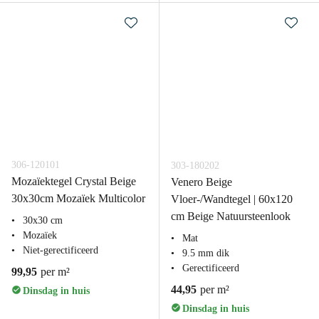
306-120101
303-180202
Mozaïektegel Crystal Beige
Venero Beige
30x30cm Mozaïek Multicolor
Vloer-/Wandtegel | 60x120
cm Beige Natuursteenlook
30x30 cm
Mozaïek
Mat
Niet-gerectificeerd
9.5 mm dik
Gerectificeerd
99,95
per m²
44,95
per m²
Dinsdag in huis
Dinsdag in huis