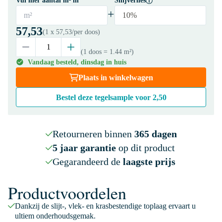
Vul hier aantal m² in
Snijverlies
+
m²
10%
57,53
(1 x
57,53
/per doos)
(1 doos
= 1.44 m²
)
Vandaag besteld, dinsdag in huis
Plaats in winkelwagen
Bestel deze tegelsample voor
2,50
Retourneren binnen
365 dagen
5 jaar garantie
op dit product
Gegarandeerd de
laagste prijs
Productvoordelen
Dankzij de slijt-, vlek- en krasbestendige toplaag ervaart u
ultiem onderhoudsgemak.