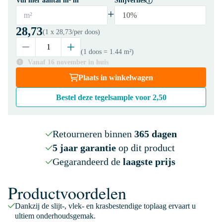
Vul hier aantal m² in
Snijverlies
+
m²
10%
28,73
(1 x
28,73
/per doos)
(1 doos
= 1.44 m²
)
Vanaf 16 november in huis
Plaats in winkelwagen
Bestel deze tegelsample voor
2,50
Retourneren binnen
365 dagen
5 jaar garantie
op dit product
Gegarandeerd de
laagste prijs
Productvoordelen
Dankzij de slijt-, vlek- en krasbestendige toplaag ervaart u
ultiem onderhoudsgemak.