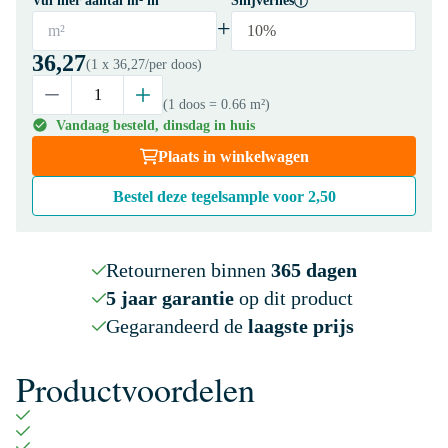
Vul hier aantal m² in
Snijverlies
+
m²
10%
36,27
(1 x
36,27
/per doos)
(1 doos
= 0.66 m²
)
Vandaag besteld, dinsdag in huis
Plaats in winkelwagen
Bestel deze tegelsample voor
2,50
Retourneren binnen
365 dagen
5 jaar garantie
op dit product
Gegarandeerd de
laagste prijs
Productvoordelen