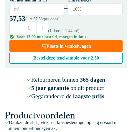
Vul hier aantal m² in
Snijverlies
+
m²
10%
57,53
(1 x
57,53
/per doos)
(1 doos
= 1.44 m²
)
Voor 13.00 uur besteld, morgen in huis
Plaats in winkelwagen
Bestel deze tegelsample voor
2,50
Retourneren binnen
365 dagen
5 jaar garantie
op dit product
Gegarandeerd de
laagste prijs
Productvoordelen
Dankzij de slijt-, vlek- en krasbestendige toplaag ervaart u
ultiem onderhoudsgemak.