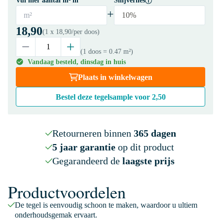
Vul hier aantal m² in
Snijverlies
+
m²
10%
18,90
(1 x
18,90
/per doos)
(1 doos
= 0.47 m²
)
Vandaag besteld, dinsdag in huis
Plaats in winkelwagen
Bestel deze tegelsample voor
2,50
Retourneren binnen
365 dagen
5 jaar garantie
op dit product
Gegarandeerd de
laagste prijs
Productvoordelen
De tegel is eenvoudig schoon te maken, waardoor u ultiem
onderhoudsgemak ervaart.