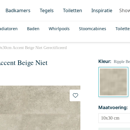
Badkamers
Tegels
Toiletten
Inspiratie
Sho
adiatoren
Baden
Whirlpools
Stoomcabines
Toilett
x30cm Accent Beige Niet Gerectificeerd
ccent Beige Niet
Kleur:
Ripple Be
Maatvoering: