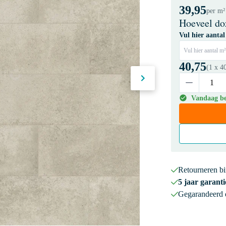
39,95
per m²
Hoeveel do
Vul hier aantal
Vul hier aantal m²
40,75
(1 x
4
Vandaag bes
Retourneren b
5 jaar garanti
Gegarandeerd