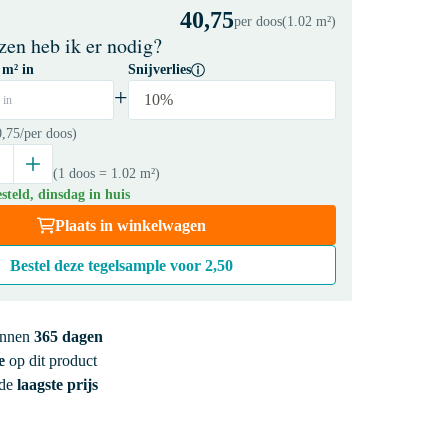
40,75
per doos
(1.02 m²)
zen heb ik er nodig?
 m² in
Snijverlies
+
10%
 in
0,75
/per doos)
(1 doos
= 1.02 m²
)
teld, dinsdag in huis
Plaats in winkelwagen
Bestel deze tegelsample voor
2,50
innen
365 dagen
e
op dit product
 de
laagste prijs