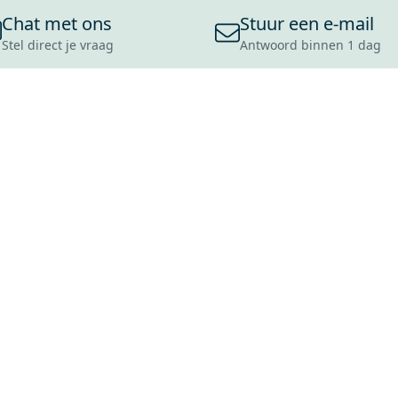
Chat met ons
Stuur een e-mail
Stel direct je vraag
Antwoord binnen 1 dag
ONS ASSORTIMENT
OVER MAXARO
KLANT
BADKAMERS
REVIEWS
CONTACT
TEGELS
OVER ONS
OPENINGS
TOILETTEN
CULTUURWAARDEN
LEVERING
MOODBOARDS
ONZE GESCHIEDENIS
SCHADE
DUURZAAMHEID
RETOURP
MAXARO ALS WERKGEVER
SERVICEA
VACATURES
ZAKELIJK
BLOG
GARANTI
ALLE OND