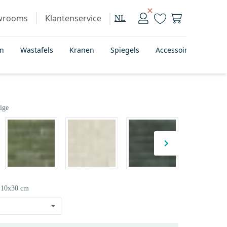
wrooms
Klantenservice
NL
en
Wastafels
Kranen
Spiegels
Accessoires
Bad
ige
10x30 cm