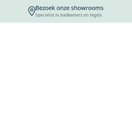
Bezoek onze showrooms
Specialist in badkamers en tegels
ENSERVICE
TIJDEN
SKOSTEN
ROCES
ANVRAAG
EVOORWAARDEN
ERWERPEN