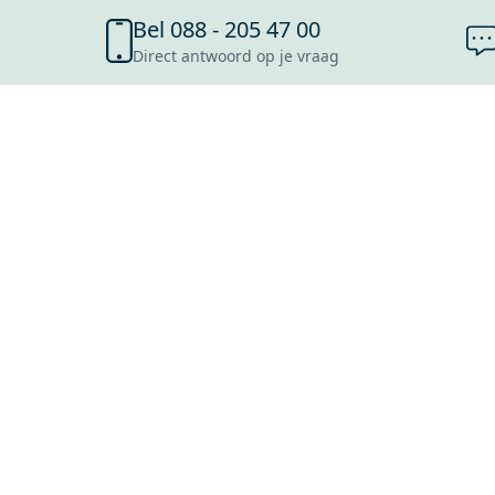
Bel 088 - 205 47 00
Direct antwoord op je vraag
SHOWROOMS
ROOSENDAAL
UTRECHT
ROTTERDAM
HOOFDDORP
Mijn Maxaro login
EINDHOVEN
LEEUWARDEN
HEERLEN
NIJMEGEN
ANTWERPEN