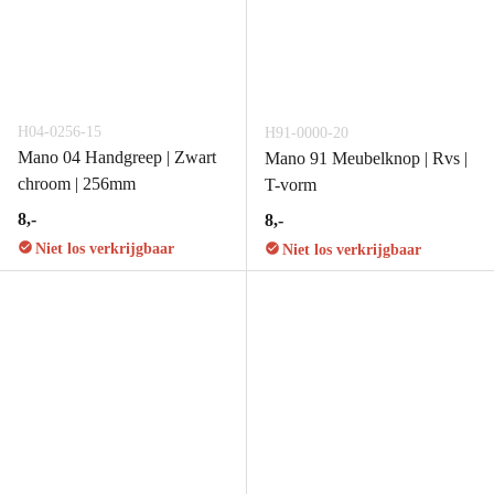
H04-0256-15
H91-0000-20
Mano 04 Handgreep | Zwart
Mano 91 Meubelknop | Rvs |
chroom | 256mm
T-vorm
8,-
8,-
Niet los verkrijgbaar
Niet los verkrijgbaar