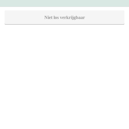
Heb je vragen?
Niet los verkrijgbaar
Bel 088 - 205 47 00
Direct antwoord op je vraag
Chat met ons
Stel direct je vraag
Stuur een e-mail
Antwoord binnen 1 dag
Bezoek onze showrooms
Specialist in badkamers en tegels
SHOWROOMS