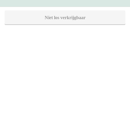
Heb je vragen?
Niet los verkrijgbaar
Bel 088 - 205 47 00
Direct antwoord op je vraag
Chat met ons
Stel direct je vraag
Stuur een e-mail
Antwoord binnen 1 dag
Bezoek onze showrooms
Specialist in badkamers en tegels
SHOWROOMS