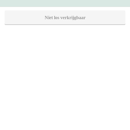
Heb je vragen?
Niet los verkrijgbaar
Bel 088 - 205 47 00
Direct antwoord op je vraag
Chat met ons
Stel direct je vraag
Stuur een e-mail
Antwoord binnen 1 dag
Bezoek onze showrooms
Specialist in badkamers en tegels
SHOWROOMS