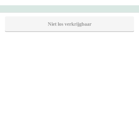
Heb je vragen?
Niet los verkrijgbaar
Bel 088 - 205 47 00
Direct antwoord op je vraag
Chat met ons
Stel direct je vraag
Stuur een e-mail
Antwoord binnen 1 dag
Bezoek onze showrooms
Specialist in badkamers en tegels