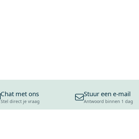
Chat met ons
Stuur een e-mail
Stel direct je vraag
Antwoord binnen 1 dag
ONS ASSORTIMENT
OVER MAXARO
KLANT