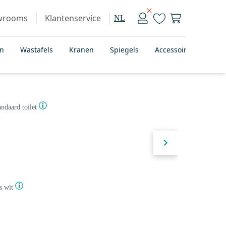
wrooms
Klantenservice
NL
en
Wastafels
Kranen
Spiegels
Accessoires
Bad
andaard toilet
s wit