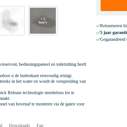
+ 5
foto’s
Retourneren b
5 jaar garanti
Gegarandeerd
reservoir, bedieningspaneel en toiletzitting heeft
ardoor u de buitenkant eenvoudig reinigt.
treeks in het water en wordt de verspreiding van
Quick Release technologie moeiteloos los te
maakt.
n snel van bovenaf te monteren via de gaten voor
rd
Downloads
Faq