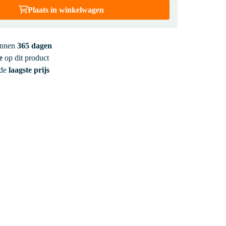
Plaats in winkelwagen
innen
365 dagen
e
op dit product
 de
laagste prijs