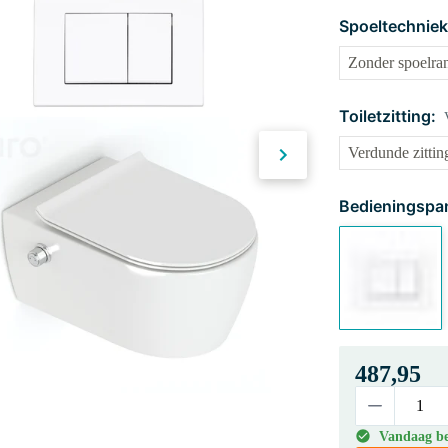
Spoeltechniek
Toiletzitting:
Bedieningspan
487,95
Vandaag be