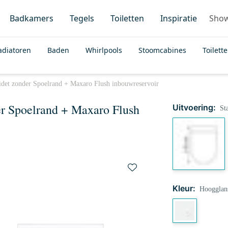
Badkamers
Tegels
Toiletten
Inspiratie
Sho
adiatoren
Baden
Whirlpools
Stoomcabines
Toilett
Bidet zonder Spoelrand + Maxaro Flush inbouwreservoir
er Spoelrand + Maxaro Flush
Uitvoering:
St
Kleur:
Hoogglan