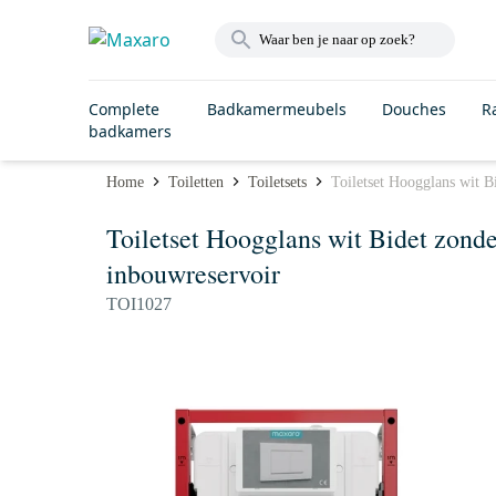
Complete
Badkamermeubels
Douches
R
badkamers
Home
Toiletten
Toiletsets
Toiletset Hoogglans wit 
Toiletset Hoogglans wit Bidet zond
inbouwreservoir
TOI1027