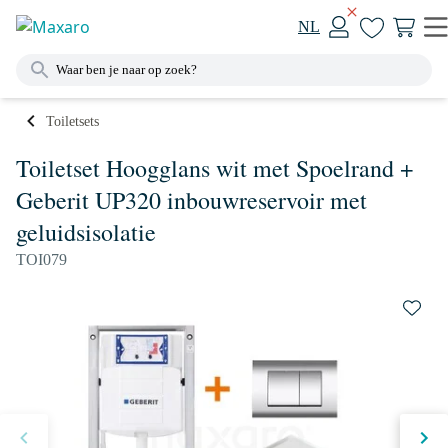
NL
Toiletsets
Toiletset Hoogglans wit met Spoelrand +
Geberit UP320 inbouwreservoir met
geluidsisolatie
TOI079