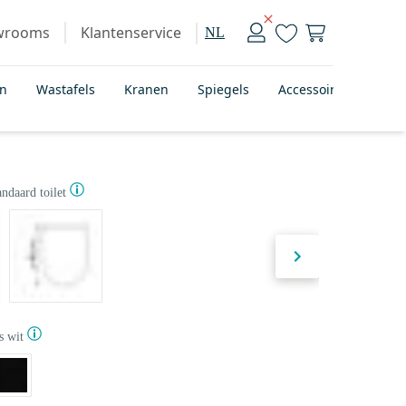
wrooms
Klantenservice
NL
en
Wastafels
Kranen
Spiegels
Accessoires
Bad
andaard toilet
s wit