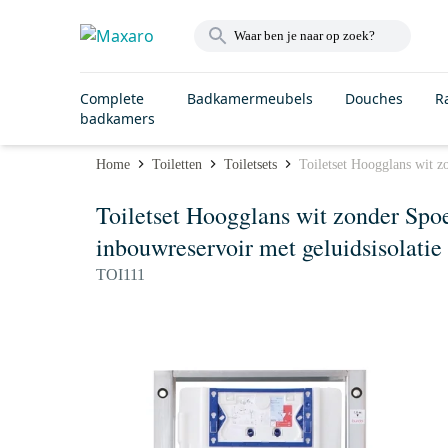
Complete
Badkamermeubels
Douches
R
badkamers
Home
Toiletten
Toiletsets
Toiletset Hoogglans wit z
Toiletset Hoogglans wit zonder Spo
inbouwreservoir met geluidsisolatie
TOI111