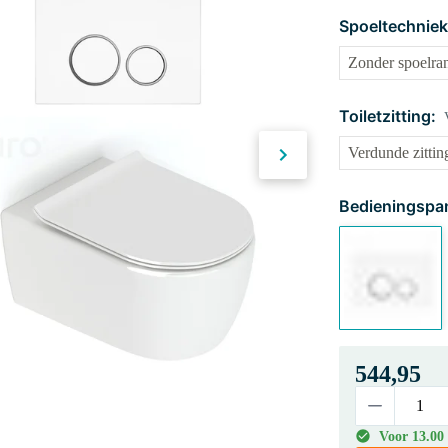
Spoeltechniek
Toiletzitting:
Bedieningspan
544,95
Voor 13.00 