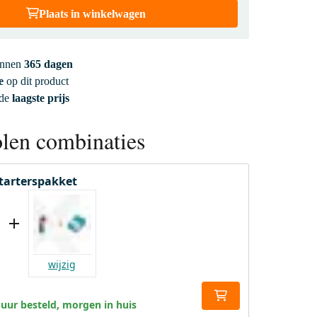
Plaats in winkelwagen
innen
365 dagen
e
op dit product
 de
laagste prijs
len combinaties
Starterspakket
wijzig
 uur besteld, morgen in huis