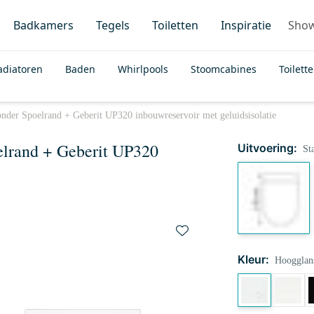
Badkamers
Tegels
Toiletten
Inspiratie
Sho
adiatoren
Baden
Whirlpools
Stoomcabines
Toilett
onder Spoelrand + Geberit UP320 inbouwreservoir met geluidsisolatie
elrand + Geberit UP320
Uitvoering:
St
Kleur:
Hoogglan