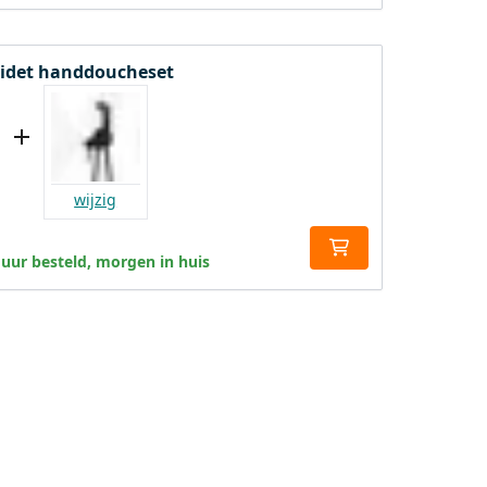
 Bidet handdoucheset
wijzig
 uur besteld, morgen in huis