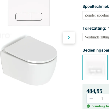
Spoeltechniek
Toiletzitting:
Bedieningspan
484,95
Vandaag bes