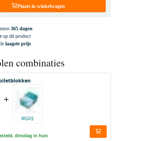
Plaats in winkelwagen
innen
365 dagen
e
op dit product
 de
laagste prijs
len combinaties
Toiletblokken
wijzig
steld, dinsdag in huis