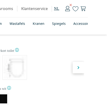
wrooms
Klantenservice
NL
en
Wastafels
Kranen
Spiegels
Accessoires
Bad
kort toilet
s wit