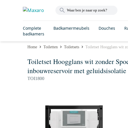
Complete
Badkamermeubels
Douches
R
badkamers
Home
Toiletten
Toiletsets
Toiletset Hoogglans wit z
Toiletset Hoogglans wit zonder Spo
inbouwreservoir met geluidsisolatie
TOI1800