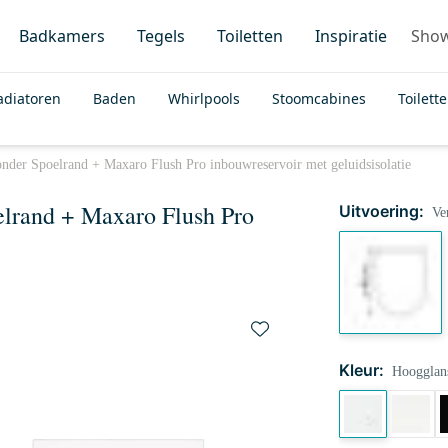
Badkamers
Tegels
Toiletten
Inspiratie
Sho
adiatoren
Baden
Whirlpools
Stoomcabines
Toilett
onder Spoelrand + Maxaro Flush Pro inbouwreservoir met geluidsisolatie
elrand + Maxaro Flush Pro
Uitvoering:
Ver
Kleur:
Hoogglan