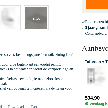
+ 5
foto’s
Retourneren b
5 jaar garanti
Gegarandeerd
Aanbevo
reservoir, bedieningspaneel en toiletzitting heeft
Toiletset + 
ardoor u de buitenkant eenvoudig reinigt.
treeks in het water en wordt de verspreiding van
Quick Release technologie moeiteloos los te
maakt.
n snel van bovenaf te monteren via de gaten voor
504,90
Vandaag be
rd
Downloads
Faq