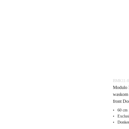
BMK11-0
Modulo 
waskom 
front Do
60 cm 
Exclus
Donker