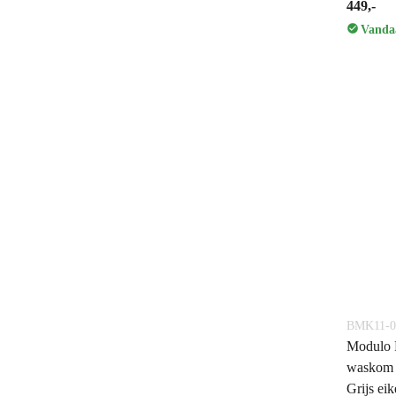
449,-
Vandaa
BMK11-0
Modulo 
waskom |
Grijs eik