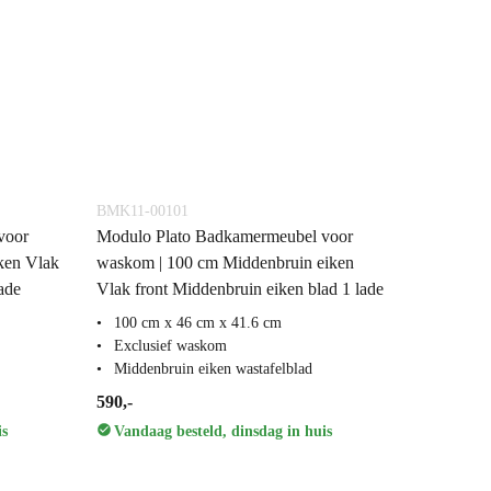
BMK11-00101
voor
Modulo Plato Badkamermeubel voor
ken Vlak
waskom | 100 cm Middenbruin eiken
ade
Vlak front Middenbruin eiken blad 1 lade
100 cm x 46 cm x 41.6 cm
Exclusief waskom
Middenbruin eiken wastafelblad
590,-
is
Vandaag besteld, dinsdag in huis