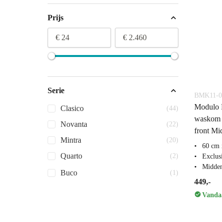
Prijs
€ 24
€ 2.460
Serie
BMK11-0
Modulo 
Clasico
(44)
waskom 
Novanta
(22)
front Mi
Mintra
(20)
60 cm 
Quarto
(2)
Exclus
Midden
Buco
(1)
449,-
Vandaa