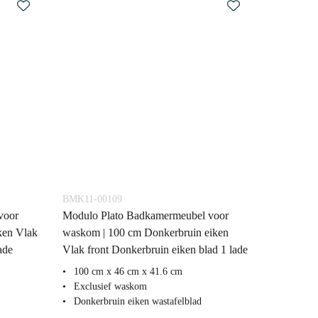
BMK11-00109
voor
Modulo Plato Badkamermeubel voor
ken Vlak
waskom | 100 cm Donkerbruin eiken
ade
Vlak front Donkerbruin eiken blad 1 lade
100 cm x 46 cm x 41.6 cm
Exclusief waskom
Donkerbruin eiken wastafelblad