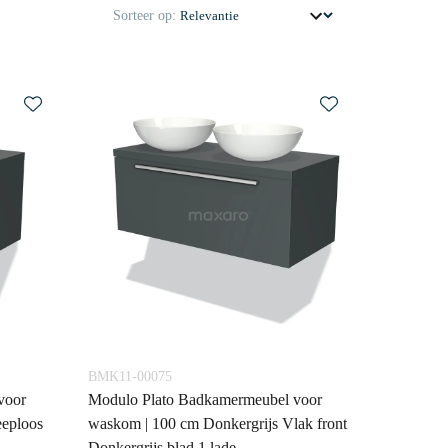
Sorteer op:
BMK11-00075
voor
Modulo Plato Badkamermeubel voor
eeploos
waskom | 100 cm Donkergrijs Vlak front
Donkergrijs blad 1 lade