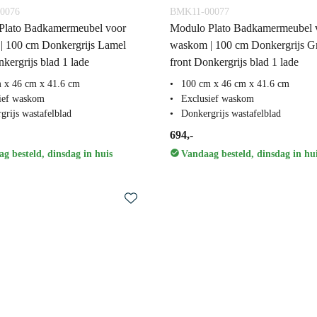
0076
BMK11-00077
Plato Badkamermeubel voor
Modulo Plato Badkamermeubel 
| 100 cm Donkergrijs Lamel
waskom | 100 cm Donkergrijs G
nkergrijs blad 1 lade
front Donkergrijs blad 1 lade
 x 46 cm x 41.6 cm
100 cm x 46 cm x 41.6 cm
ief waskom
Exclusief waskom
grijs wastafelblad
Donkergrijs wastafelblad
694,-
g besteld, dinsdag in huis
Vandaag besteld, dinsdag in hu