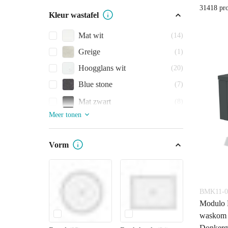
31418 pr
Kleur wastafel
Mat wit
(14)
Greige
(1)
Hoogglans wit
(20)
Blue stone
(7)
Mat zwart
(8)
Meer tonen
Vorm
BMK11-0
Modulo 
waskom |
Donkergr