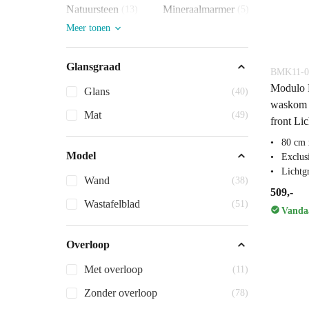
Natuursteen
Mineraalmarmer
(13)
(5)
Meer tonen
Glansgraad
BMK11-0
Modulo 
Glans
(40)
waskom |
Mat
(49)
front Lic
80 cm 
Model
Exclus
Lichtgr
Wand
(38)
509,-
Wastafelblad
(51)
Vandaa
Overloop
Met overloop
(11)
Zonder overloop
(78)