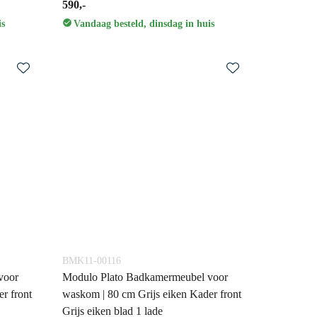
590,-
is
Vandaag besteld, dinsdag in huis
BMK11-00116
voor
Modulo Plato Badkamermeubel voor
r front
waskom | 80 cm Grijs eiken Kader front
Grijs eiken blad 1 lade