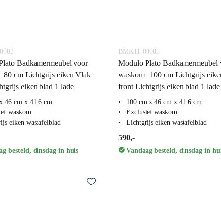
0083
BMK11-00085
Plato Badkamermeubel voor
Modulo Plato Badkamermeubel 
 80 cm Lichtgrijs eiken Vlak
waskom | 100 cm Lichtgrijs eike
htgrijs eiken blad 1 lade
front Lichtgrijs eiken blad 1 lade
x 46 cm x 41.6 cm
100 cm x 46 cm x 41.6 cm
ief waskom
Exclusief waskom
ijs eiken wastafelblad
Lichtgrijs eiken wastafelblad
590,-
g besteld, dinsdag in huis
Vandaag besteld, dinsdag in hu