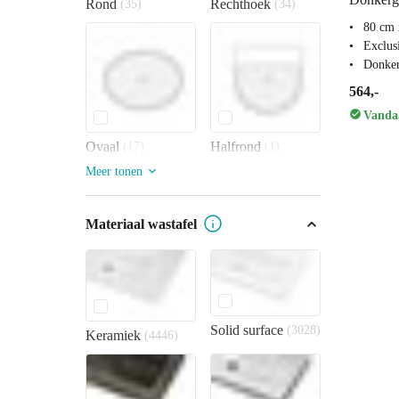
Rond
Rechthoek
(35)
(34)
80 cm 
Exclus
Donker
564,-
Vandaa
Ovaal
Halfrond
(17)
(1)
Meer tonen
Materiaal wastafel
Solid surface
(3028)
Keramiek
(4446)