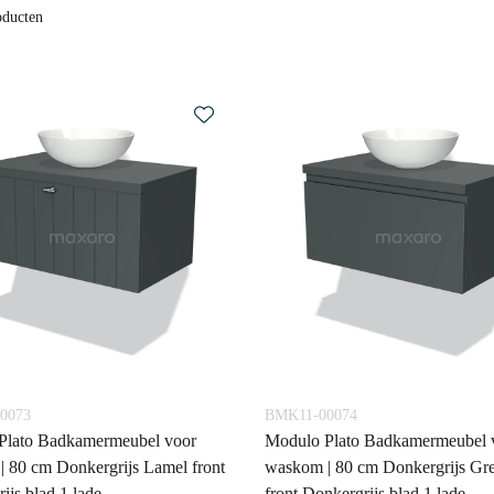
oducten
0073
BMK11-00074
Plato Badkamermeubel voor
Modulo Plato Badkamermeubel 
 80 cm Donkergrijs Lamel front
waskom | 80 cm Donkergrijs Gr
ijs blad 1 lade
front Donkergrijs blad 1 lade