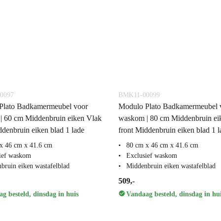
0097
BMK11-00099
Plato Badkamermeubel voor
Modulo Plato Badkamermeubel 
| 60 cm Middenbruin eiken Vlak
waskom | 80 cm Middenbruin ei
ddenbruin eiken blad 1 lade
front Middenbruin eiken blad 1 l
x 46 cm x 41.6 cm
80 cm x 46 cm x 41.6 cm
ief waskom
Exclusief waskom
bruin eiken wastafelblad
Middenbruin eiken wastafelblad
509,-
g besteld, dinsdag in huis
Vandaag besteld, dinsdag in hu