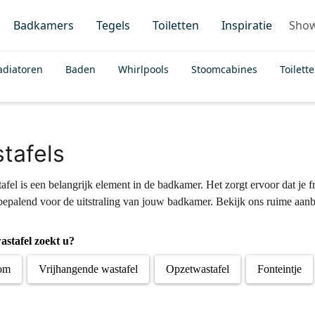
Badkamers
Tegels
Toiletten
Inspiratie
Sho
adiatoren
Baden
Whirlpools
Stoomcabines
Toilett
tafels
fel is een belangrijk element in de badkamer. Het zorgt ervoor dat je fr
epalend voor de uitstraling van jouw badkamer. Bekijk ons ruime aan
astafel zoekt u?
om
Vrijhangende wastafel
Opzetwastafel
Fonteintje