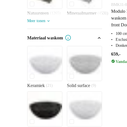
BMK11-0
Modulo 
Natuursteen
Mineraalmarmer
(1265)
(4531)
waskom 
Meer tonen
front Do
100 cm
Materiaal waskom
Exclus
Donker
659,-
Vandaa
Keramiek
Solid surface
(21)
(9)