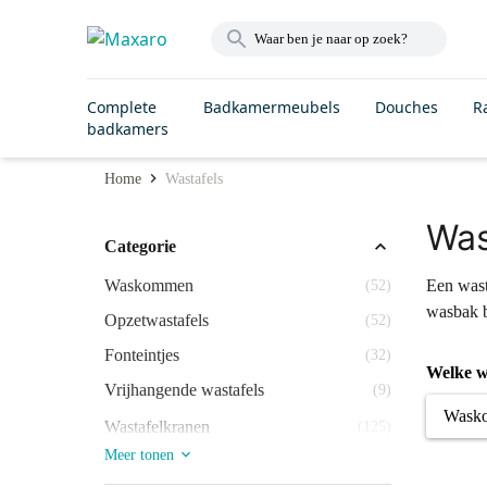
Complete
Badkamermeubels
Douches
R
badkamers
Home
Wastafels
Was
Categorie
Waskommen
Een wasta
(52)
wasbak b
Opzetwastafels
(52)
Fonteintjes
(32)
Welke w
Vrijhangende wastafels
(9)
Wask
Wastafelkranen
(125)
Meer tonen