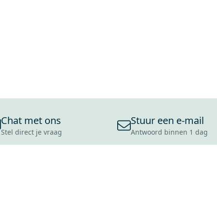
Chat met ons
Stuur een e-mail
Stel direct je vraag
Antwoord binnen 1 dag
ONS ASSORTIMENT
OVER MAXARO
KLANT
BADKAMERS
REVIEWS
CONTACT