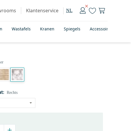
wrooms
Klantenservice
NL
en
Wastafels
Kranen
Spiegels
Accessoires
Bad
er
t:
Rechts