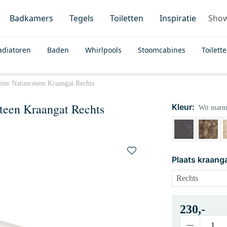
Badkamers
Tegels
Toiletten
Inspiratie
Sho
adiatoren
Baden
Whirlpools
Stoomcabines
Toilett
er Natuursteen Kraangat Rechts
teen Kraangat Rechts
Kleur:
Wit marm
Plaats kraanga
230,-