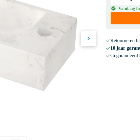
Vandaag bes
Retourneren b
10 jaar garant
Gegarandeerd