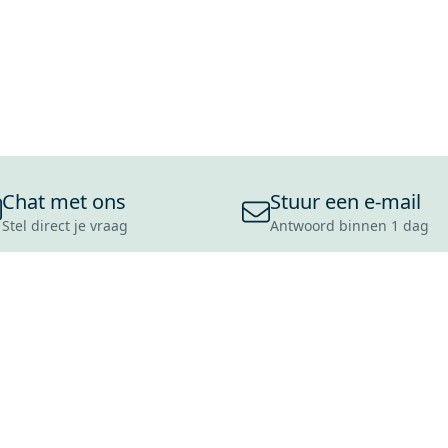
Chat met ons
Stuur een e-mail
Stel direct je vraag
Antwoord binnen 1 dag
ONS ASSORTIMENT
OVER MAXARO
KLANT
BADKAMERS
REVIEWS
CONTACT
TEGELS
OVER ONS
OPENINGS
TOILETTEN
CULTUURWAARDEN
LEVERING