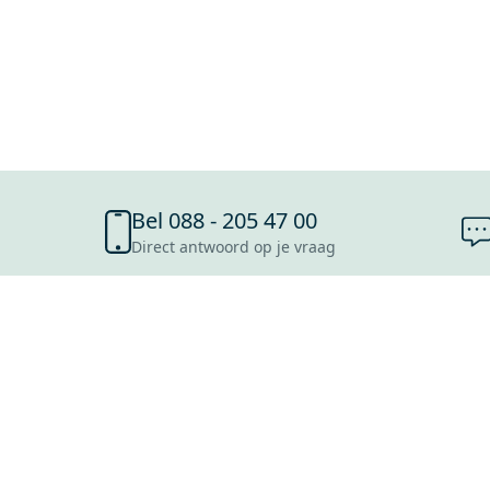
Bel 088 - 205 47 00
Direct antwoord op je vraag
SHOWROOMS
ROOSENDAAL
UTRECHT
ROTTERDAM