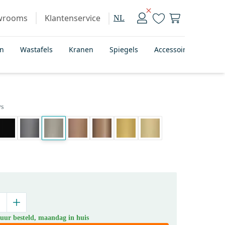
wrooms
Klantenservice
NL
en
Wastafels
Kranen
Spiegels
Accessoires
Bad
s
 uur besteld, maandag in huis