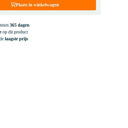
Plaats in winkelwagen
innen
365 dagen
e
op dit product
 de
laagste prijs