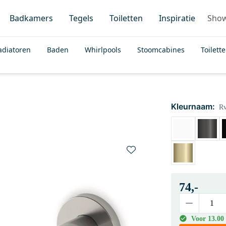
Badkamers
Tegels
Toiletten
Inspiratie
Sho
adiatoren
Baden
Whirlpools
Stoomcabines
Toilett
Kleurnaam:
Rv
74,-
Voor 13.00