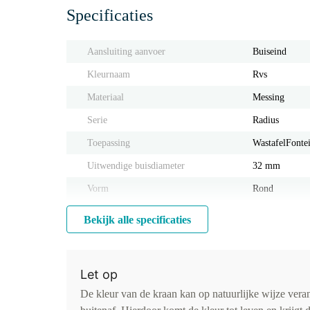
Specificaties
Aansluiting aanvoer
Buiseind
Kleurnaam
Rvs
Materiaal
Messing
Serie
Radius
Toepassing
Wastafel
Fonte
Uitwendige buisdiameter
32 mm
Vorm
Rond
Bekijk alle specificaties
Let op
De kleur van de kraan kan op natuurlijke wijze ver