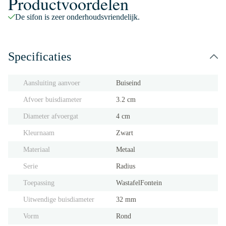
Productvoordelen
De sifon is zeer onderhoudsvriendelijk.
Specificaties
Aansluiting aanvoer
Buiseind
Afvoer buisdiameter
3.2 cm
Diameter afvoergat
4 cm
Kleurnaam
Zwart
Materiaal
Metaal
Serie
Radius
Toepassing
Wastafel
Fontein
Uitwendige buisdiameter
32 mm
Vorm
Rond