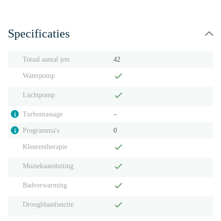
Specificaties
Totaal aantal jets
42
Waterpomp
Luchtpomp
Turbomassage
‒
i
Programma's
0
i
Kleurentherapie
Muziekaansluiting
Badverwarming
Droogblaasfunctie