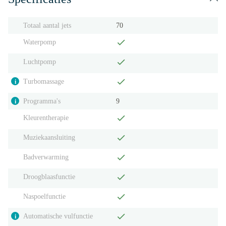
Totaal aantal jets
70
Waterpomp
Luchtpomp
Turbomassage
i
Programma's
9
i
Kleurentherapie
Muziekaansluiting
Badverwarming
Droogblaasfunctie
Naspoelfunctie
Automatische vulfunctie
i