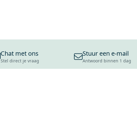
Chat met ons
Stuur een e-mail
Stel direct je vraag
Antwoord binnen 1 dag
ONS ASSORTIMENT
OVER MAXARO
KLANT
BADKAMERS
REVIEWS
CONTACT
TEGELS
OVER ONS
OPENINGS
TOILETTEN
CULTUURWAARDEN
LEVERING
MOODBOARDS
ONZE GESCHIEDENIS
SCHADE