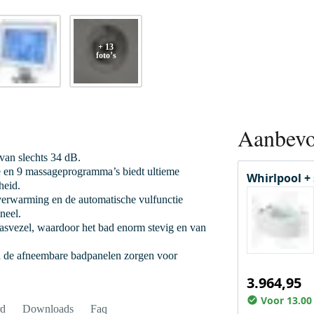
+ 13
foto’s
Aanbevo
 van slechts 34 dB.
e en 9 massageprogramma’s biedt ultieme
Whirlpool + 
heid.
dverwarming en de automatische vulfunctie
neel.
lasvezel, waardoor het bad enorm stevig en van
en de afneembare badpanelen zorgen voor
3.964,95
Voor 13.00
rd
Downloads
Faq