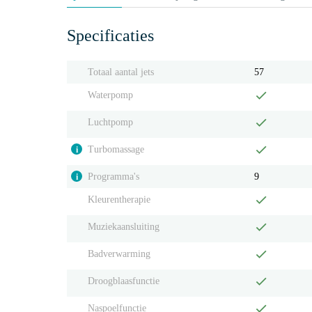
Specificaties
Totaal aantal jets
57
Waterpomp
Luchtpomp
Turbomassage
i
Programma's
9
i
Kleurentherapie
Muziekaansluiting
Badverwarming
Droogblaasfunctie
Naspoelfunctie