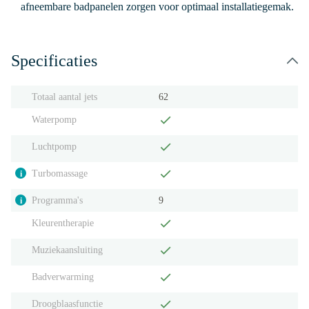
afneembare badpanelen zorgen voor optimaal installatiegemak.
Specificaties
Totaal aantal jets
62
Waterpomp
Luchtpomp
Turbomassage
i
Programma's
9
i
Kleurentherapie
Muziekaansluiting
Badverwarming
Droogblaasfunctie