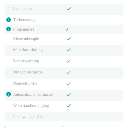
Luchtpomp
Turbomassage
‒
i
Programma's
0
i
Kleurentherapie
Muziekaansluiting
Badverwarming
Droogblaasfunctie
Naspoelfunctie
Automatische vulfunctie
i
Waterstandbeveiliging
Inbouwmogelijkheid
‒