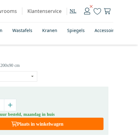
wrooms
Klantenservice
NL
en
Wastafels
Kranen
Spiegels
Accessoires
Bad
200x90 cm
 uur besteld, maandag in huis
Plaats in winkelwagen