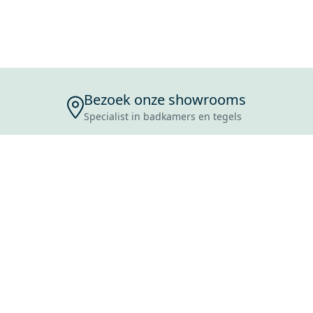
Bezoek onze showrooms
Specialist in badkamers en tegels
ENSERVICE
TIJDEN
SKOSTEN
ROCES