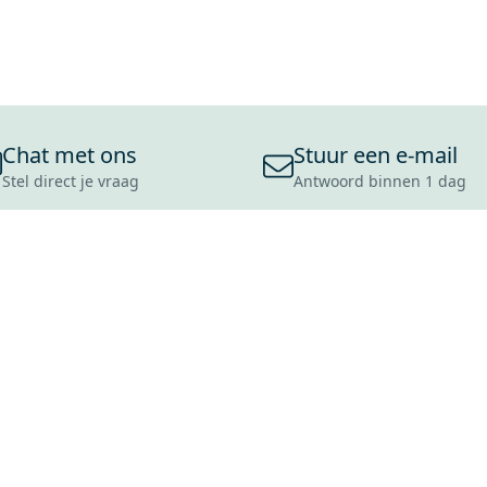
Chat met ons
Stuur een e-mail
Stel direct je vraag
Antwoord binnen 1 dag
ONS ASSORTIMENT
OVER MAXARO
KLANT
BADKAMERS
REVIEWS
CONTACT
TEGELS
OVER ONS
OPENINGS
TOILETTEN
CULTUURWAARDEN
LEVERING
MOODBOARDS
ONZE GESCHIEDENIS
SCHADE
DUURZAAMHEID
RETOURP