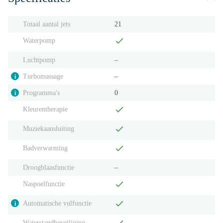
Totaal aantal jets
21
Waterpomp
Luchtpomp
‒
Turbomassage
‒
i
Programma's
0
i
Kleurentherapie
Muziekaansluiting
Badverwarming
Droogblaasfunctie
‒
Naspoelfunctie
Automatische vulfunctie
i
Waterstandbeveiliging