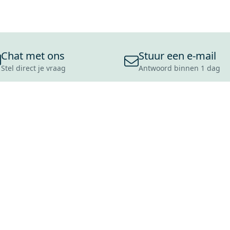
Chat met ons
Stuur een e-mail
Stel direct je vraag
Antwoord binnen 1 dag
ONS ASSORTIMENT
OVER MAXARO
KLANT
BADKAMERS
REVIEWS
CONTACT
TEGELS
OVER ONS
OPENINGS
TOILETTEN
CULTUURWAARDEN
LEVERING
MOODBOARDS
ONZE GESCHIEDENIS
SCHADE
DUURZAAMHEID
RETOURP
MAXARO ALS WERKGEVER
SERVICEA