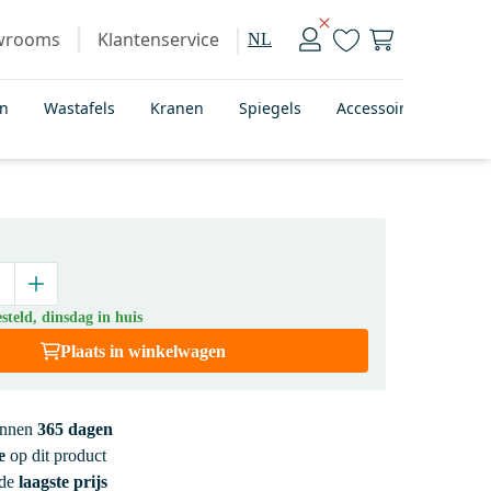
wrooms
Klantenservice
NL
en
Wastafels
Kranen
Spiegels
Accessoires
Bad
teld, dinsdag in huis
Plaats in winkelwagen
innen
365 dagen
e
op dit product
 de
laagste prijs