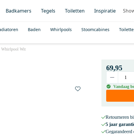
Badkamers
Tegels
Toiletten
Inspiratie
Sho
adiatoren
Baden
Whirlpools
Stoomcabines
Toilett
r Whirlpool Wit
69,95
Vandaag bes
Retourneren b
5 jaar garanti
Gegarandeerd