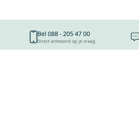
Bel 088 - 205 47 00
Direct antwoord op je vraag
SHOWROOMS
ROOSENDAAL
UTRECHT
ROTTERDAM
HOOFDDORP
Mijn Maxaro login
EINDHOVEN
LEEUWARDEN