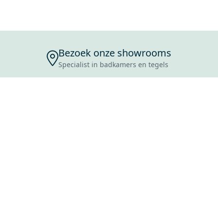
Bezoek onze showrooms
Specialist in badkamers en tegels
ENSERVICE
TIJDEN
SKOSTEN
ROCES
ANVRAAG