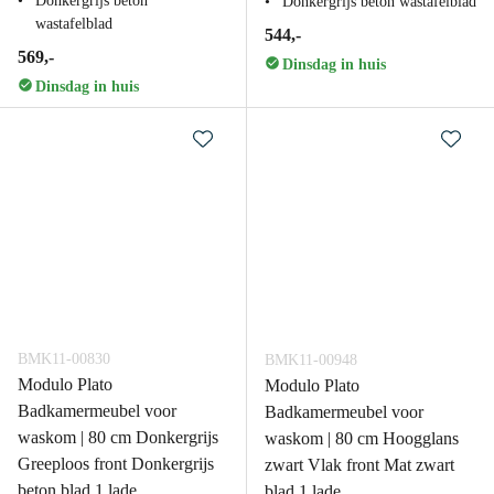
Donkergrijs beton
Donkergrijs beton wastafelblad
wastafelblad
544,-
569,-
Dinsdag in huis
Dinsdag in huis
BMK11-00830
BMK11-00948
Modulo Plato
Modulo Plato
Badkamermeubel voor
Badkamermeubel voor
waskom | 80 cm Donkergrijs
waskom | 80 cm Hoogglans
Greeploos front Donkergrijs
zwart Vlak front Mat zwart
beton blad 1 lade
blad 1 lade