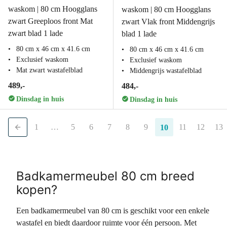
waskom | 80 cm Hoogglans
waskom | 80 cm Hoogglans
zwart Greeploos front Mat
zwart Vlak front Middengrijs
zwart blad 1 lade
blad 1 lade
80 cm x 46 cm x 41.6 cm
80 cm x 46 cm x 41.6 cm
Exclusief waskom
Exclusief waskom
Mat zwart wastafelblad
Middengrijs wastafelblad
489,-
484,-
Dinsdag in huis
Dinsdag in huis
1
…
5
6
7
8
9
11
12
13
10
Badkamermeubel 80 cm breed
kopen?
Een badkamermeubel van 80 cm is geschikt voor een enkele
wastafel en biedt daardoor ruimte voor één persoon. Met