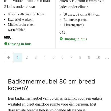
front Middenbruin eiken blad
eiken Vlak front Keramiek 2
2 lades onder elkaar
lades onder elkaar
80 cm x 46 cm x 66.6 cm
80 cm x 39 cm x 64.7 cm
Exclusief waskom
Ruimtebesparend
Middenbruin eiken
1 kraangat(en)
wastafelblad
645,-
689,-
Dinsdag in huis
Dinsdag in huis
2
3
4
5
6
7
8
9
10
…
1
Badkamermeubel 80 cm breed
kopen?
Een badkamermeubel van 80 cm is geschikt voor een enkele
wastafel en biedt daardoor ruimte voor één persoon. Met
deze royale breedte heb je voldoende plaats om je