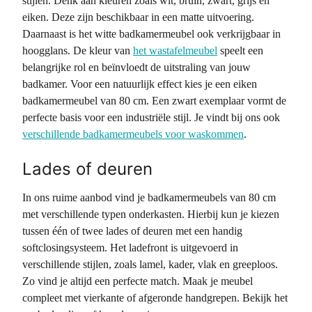
stijlen. Denk aan kleuren zoals wit, bruin, zwart, grijs en
eiken. Deze zijn beschikbaar in een matte uitvoering.
Daarnaast is het witte badkamermeubel ook verkrijgbaar in
hoogglans. De kleur van
het wastafelmeubel
speelt een
belangrijke rol en beïnvloedt de uitstraling van jouw
badkamer. Voor een natuurlijk effect kies je een eiken
badkamermeubel van 80 cm. Een zwart exemplaar vormt de
perfecte basis voor een industriële stijl. Je vindt bij ons ook
verschillende badkamermeubels voor waskommen
.
Lades of deuren
In ons ruime aanbod vind je badkamermeubels van 80 cm
met verschillende typen onderkasten. Hierbij kun je kiezen
tussen één of twee lades of deuren met een handig
softclosingsysteem. Het ladefront is uitgevoerd in
verschillende stijlen, zoals lamel, kader, vlak en greeploos.
Zo vind je altijd een perfecte match. Maak je meubel
compleet met vierkante of afgeronde handgrepen. Bekijk het