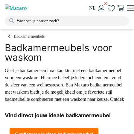
NL
Badkamermeubels
Badkamermeubels voor
waskom
Geef je badkamer een luxe karakter met een badkamermeubel
voor een waskom. Hiermee beleef je iedere ochtend en avond
de sfeer van een wellnessresort. Een Maxaro badkamermeubel
met waskom biedt je de mogelijkheid om je favoriete stijl
badmeubel te combineren met een waskom naar keuze. Ontdek
de ruime keuzemogelijkheden in één van onze showrooms of
stel zelf je badkamermeubel met waskom samen met onze
Vind direct jouw ideale badkamermeubel
keuzehulp.