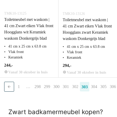
TMK10-13125
TMK10-13126
Toiletmeubel met waskom |
Toiletmeubel met waskom |
41 cm Zwart eiken Vlak front
41 cm Zwart eiken Vlak front
Hoogglans wit Keramiek
Hoogglans zwart Keramiek
waskom Donkergrijs blad
waskom Donkergrijs blad
41 cm x 25 cm x 63.8 cm
41 cm x 25 cm x 63.8 cm
Vlak front
Vlak front
Keramiek
Keramiek
244,-
294,-
Vanaf 30 oktober in huis
Vanaf 30 oktober in huis
1
…
298
299
300
301
302
304
305
306
303
Zwart badkamermeubel kopen?