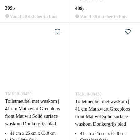
399,-
409,-
Vanaf 30 oktober in huis
Vanaf 30 oktober in huis
TMK10-08429
TMK10-08430
Toiletmeubel met waskom |
Toiletmeubel met waskom |
41 cm Mat zwart Greeploos
41 cm Mat zwart Greeploos
front Mat wit Solid surface
front Mat wit Solid surface
waskom Donkergrijs blad
waskom Donkergrijs blad
41 cm x 25 cm x 63.8 cm
41 cm x 25 cm x 63.8 cm
Greeploos front