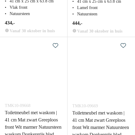
41 cm x 25 cm x 63.8 cm
41 cm x 25 cm x 63.8 cm
Vlak front
Lamel front
Natuursteen
Natuursteen
434,-
444,-
Vanaf 30 oktober in huis
Vanaf 30 oktober in huis
TMK10-09668
TMK10-09669
Toiletmeubel met waskom |
Toiletmeubel met waskom |
41 cm Mat zwart Greeploos
41 cm Mat zwart Greeploos
front Wit marmer Natuursteen
front Wit marmer Natuursteen
waskom Donkergrijs blad
waskom Donkergrijs blad