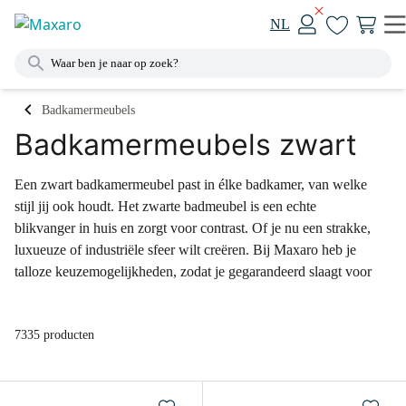
NL
Badkamermeubels
Badkamermeubels zwart
Een zwart badkamermeubel past in élke badkamer, van welke
stijl jij ook houdt. Het zwarte badmeubel is een echte
blikvanger in huis en zorgt voor contrast. Of je nu een strakke,
luxueuze of industriële sfeer wilt creëren. Bij Maxaro heb je
talloze keuzemogelijkheden, zodat je gegarandeerd slaagt voor
een zwart badkamermeubel. Kies uit verschillende afmetingen,
fronten en wastafels. Bekijk onze collectie online, of kom langs
7335 producten
in onze megashowrooms.