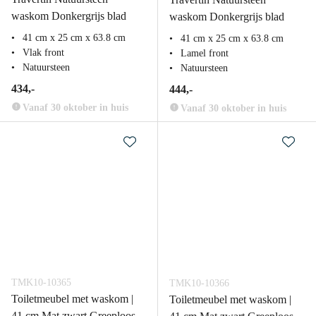
waskom Donkergrijs blad
waskom Donkergrijs blad
41 cm x 25 cm x 63.8 cm
41 cm x 25 cm x 63.8 cm
Vlak front
Lamel front
Natuursteen
Natuursteen
434,-
444,-
Vanaf 30 oktober in huis
Vanaf 30 oktober in huis
TMK10-10365
TMK10-10366
Toiletmeubel met waskom |
Toiletmeubel met waskom |
41 cm Mat zwart Greeploos