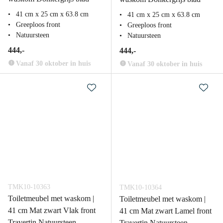
41 cm x 25 cm x 63.8 cm
41 cm x 25 cm x 63.8 cm
Greeploos front
Greeploos front
Natuursteen
Natuursteen
444,-
444,-
Vanaf 30 oktober in huis
Vanaf 30 oktober in huis
TMK10-10363
TMK10-10364
Toiletmeubel met waskom |
Toiletmeubel met waskom |
41 cm Mat zwart Vlak front
41 cm Mat zwart Lamel front
Travertin Natuursteen
Travertin Natuursteen