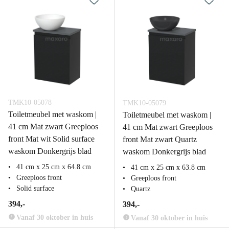
TMK10-05078
TMK10-05079
Toiletmeubel met waskom |
Toiletmeubel met waskom |
41 cm Mat zwart Greeploos
41 cm Mat zwart Greeploos
front Mat wit Solid surface
front Mat zwart Quartz
waskom Donkergrijs blad
waskom Donkergrijs blad
41 cm x 25 cm x 64.8 cm
41 cm x 25 cm x 63.8 cm
Greeploos front
Greeploos front
Solid surface
Quartz
394,-
394,-
Vanaf 30 oktober in huis
Vanaf 30 oktober in huis