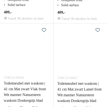
Greeploos front
Solid surface
Solid surface
409,-
409,-
Vanaf 30 oktober in huis
Vanaf 30 oktober in huis
TMK10-09666
TMK10-09667
Toiletmeubel met waskom |
Toiletmeubel met waskom |
41 cm Mat zwart Vlak front
41 cm Mat zwart Lamel front
Wit marmer Natuursteen
Wit marmer Natuursteen
waskom Donkergrijs blad
waskom Donkergrijs blad