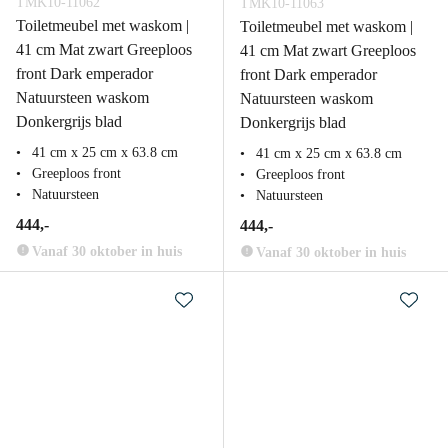
TMK10-11062
TMK10-11063
Toiletmeubel met waskom |
Toiletmeubel met waskom |
41 cm Mat zwart Greeploos
41 cm Mat zwart Greeploos
front Dark emperador
front Dark emperador
Natuursteen waskom
Natuursteen waskom
Donkergrijs blad
Donkergrijs blad
41 cm x 25 cm x 63.8 cm
41 cm x 25 cm x 63.8 cm
Greeploos front
Greeploos front
Natuursteen
Natuursteen
444,-
444,-
Vanaf 30 oktober in huis
Vanaf 30 oktober in huis