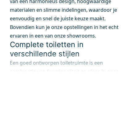
van een harmonieus design, hoogwaardige
materialen en slimme indelingen, waardoor je
eenvoudig en snel de juiste keuze maakt.
Bovendien kun je onze opstellingen in het echt
ervaren in een van onze showrooms.
Complete toiletten in
verschillende stijlen
Een goed ontworpen toiletruimte is een
combinatie van functionaliteit en sfeer. In onze
showrooms ontdek je talloze stijlen en
indelingen die je helpen bij het maken van de
juiste keuze. Maak zelf de mooiste combinaties
met tegels en sanitair om jouw perfecte
toiletruimte samen te stellen.
Een complete
toiletruimte kopen bij Maxaro