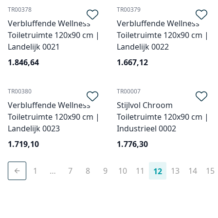
TR00378
TR00379
Verbluffende Wellness
Verbluffende Wellness
Toiletruimte 120x90 cm |
Toiletruimte 120x90 cm |
Landelijk 0021
Landelijk 0022
1.846,64
1.667,12
TR00380
TR00007
Verbluffende Wellness
Stijlvol Chroom
Toiletruimte 120x90 cm |
Toiletruimte 120x90 cm |
Landelijk 0023
Industrieel 0002
1.719,10
1.776,30
1
…
7
8
9
10
11
13
14
15
12