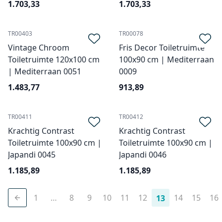
1.703,33
1.703,33
TR00403
TR00078
Vintage Chroom
Fris Decor Toiletruimte
Toiletruimte 120x100 cm
100x90 cm | Mediterraan
| Mediterraan 0051
0009
1.483,77
913,89
TR00411
TR00412
Krachtig Contrast
Krachtig Contrast
Toiletruimte 100x90 cm |
Toiletruimte 100x90 cm |
Japandi 0045
Japandi 0046
1.185,89
1.185,89
1
…
8
9
10
11
12
14
15
16
13