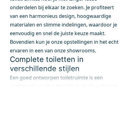
onderdelen bij elkaar te zoeken. Je profiteert
van een harmonieus design, hoogwaardige
materialen en slimme indelingen, waardoor je
eenvoudig en snel de juiste keuze maakt.
Bovendien kun je onze opstellingen in het echt
ervaren in een van onze showrooms.
Complete toiletten in
verschillende stijlen
Een goed ontworpen toiletruimte is een
combinatie van functionaliteit en sfeer. In onze
showrooms ontdek je talloze stijlen en
indelingen die je helpen bij het maken van de
juiste keuze. Maak zelf de mooiste combinaties
met tegels en sanitair om jouw perfecte
toiletruimte samen te stellen.