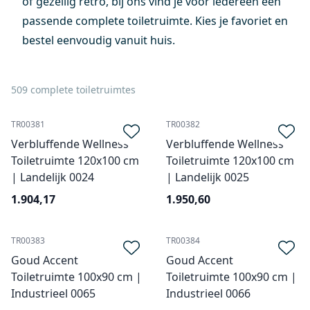
of gezellig retro, bij ons vind je voor iedereen een
passende complete toiletruimte. Kies je favoriet en
bestel eenvoudig vanuit huis.
509 complete toiletruimtes
TR00381
TR00382
Verbluffende Wellness
Verbluffende Wellness
Toiletruimte 120x100 cm
Toiletruimte 120x100 cm
| Landelijk 0024
| Landelijk 0025
1.904,17
1.950,60
TR00383
TR00384
Goud Accent
Goud Accent
Toiletruimte 100x90 cm |
Toiletruimte 100x90 cm |
Industrieel 0065
Industrieel 0066