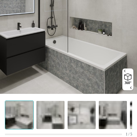
360°
1 / 5