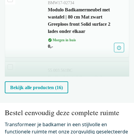
BMW17-02734
Modulo Badkamermeubel met
wastafel | 80 cm Mat zwart
Greeploos front Solid surface 2
lades onder elkaar
Morgen in huis
0,-
55.003.561BC
Radius Wastafelkraan Opbouw
| Zwart chroom | Eéngreeps
Bekijk alle producten (16)
mengkraan
Morgen in huis
0,-
Bestel eenvoudig deze complete ruimte
Transformeer je badkamer in een stijlvolle en
functionele ruimte met onze zorgvuldig geselecteerde
99.000.404BC