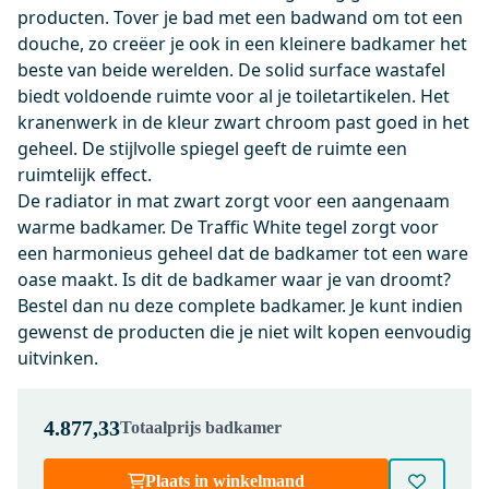
Afvoerplug Afsluitbaar Zwart
producten. Tover je bad met een badwand om tot een
Chroom Rond
douche, zo creëer je ook in een kleinere badkamer het
beste van beide werelden. De solid surface wastafel
Morgen in huis
biedt voldoende ruimte voor al je toiletartikelen. Het
0,-
kranenwerk in de kleur zwart chroom past goed in het
geheel. De stijlvolle spiegel geeft de ruimte een
ruimtelijk effect.
91101500
De radiator in mat zwart zorgt voor een aangenaam
Ruimtebesparend Sifon Wit
warme badkamer. De Traffic White tegel zorgt voor
Rond
een harmonieus geheel dat de badkamer tot een ware
Morgen in huis
oase maakt. Is dit de badkamer waar je van droomt?
0,-
Bestel dan nu deze complete badkamer. Je kunt indien
gewenst de producten die je niet wilt kopen eenvoudig
uitvinken.
M40-0800-43180
Vivo Badkamerspiegel met
4.877,33
Totaalprijs badkamer
ledverlichting | zwart 80x70cm
Morgen in huis
Plaats in winkelmand
0,-