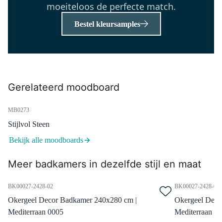
moeiteloos de perfecte match.
Bestel kleursamples
XZ02-1880G
Piana Ligbad | 180x80cm Acryl
Glans Wit
Morgen in huis
Gerelateerd moodboard
0,-
MB0273
Stijlvol Steen
BDA10110MB
Diamond Badwand | 100 cm
Bekijk alle moodboards
Mat zwart Helder glas
Meer badkamers in dezelfde stijl en maat
Morgen in huis
0,-
BK00027-2428-02
BK00027-2428-03
Okergeel Decor Badkamer 240x280 cm |
Okergeel Deco
Mediterraan 0005
Mediterraan 0
DOB55-00004