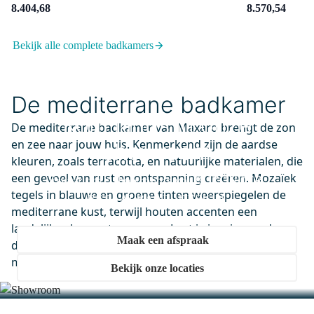
Radius Opbouw Badkraan met
8.404,68
8.570,54
regendouche | Zwart chroom
Thermostatisch
Bekijk alle complete badkamers
Niet meer leverbaar
0,-
De mediterrane badkamer
Kom langs in onze
De mediterrane badkamer van Maxaro brengt de zon
150-0601BC
en zee naar jouw huis. Kenmerkend zijn de aardse
showroom
Radius Handdoekhaak | Zwart
kleuren, zoals terracotta, en natuurlijke materialen, die
chroom
een gevoel van rust en ontspanning creëren. Mozaïek
Ervaar onze showrooms vol BIJZONDER.
Morgen in huis
tegels in blauwe en groene tinten weerspiegelen de
BETAALBAAR. DESIGN.
0,-
mediterrane kust, terwijl houten accenten een
landelijke charme toevoegen. Laat je inspireren door
Maak een afspraak
deze unieke stijl en transformeer je badkamer tot een
150-0602BC
mediterrane oase.
Bekijk onze locaties
Radius Handdoekhaak | Zwart
chroom
Morgen in huis