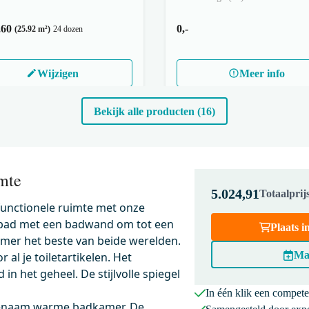
,60
0,-
(25.92 m²)
24 dozen
Wijzigen
Meer info
Bekijk alle producten (16)
mte
5.024,91
Totaalpri
 functionele ruimte met onze
e bad met een badwand om tot een
Plaats 
amer het beste van beide werelden.
Ma
al je toiletartikelen. Het
n het geheel. De stijlvolle spiegel
In één klik een compet
ngenaam warme badkamer. De