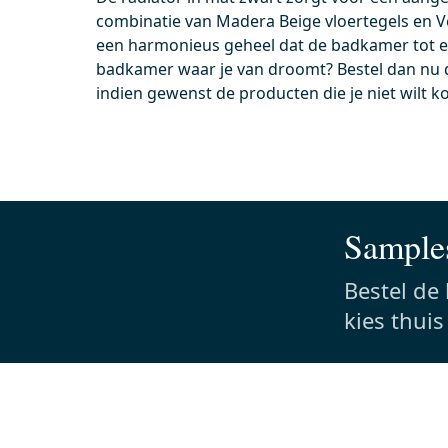
combinatie van Madera Beige vloertegels en V
99.000.404ZM
91101
een harmonieus geheel dat de badkamer tot ee
Vandaag besteld, dinsdag in huis
Vand
badkamer waar je van droomt? Bestel dan nu 
Afvoerplug Afsluitbaar Zwart
Ruimt
indien gewenst de producten die je niet wilt 
Metaal Rond
Gesc
bad
Perfect te matchen met kleur kraan
Dank
Pop-up functie
de r
Geschikt voor wastafel
Dia
Samples
0,-
0,-
Bestel de
kies thui
Meer info