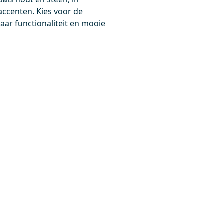
accenten. Kies voor de
ar functionaliteit en mooie
0,-
Meer info
Meer info