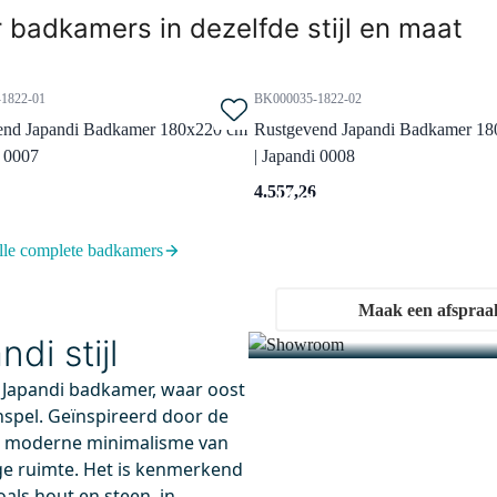
 badkamers in dezelfde stijl en maat
1822-01
BK000035-1822-02
end Japandi Badkamer 180x220 cm
Rustgevend Japandi Badkamer 1
i 0007
| Japandi 0008
Kom langs i
4.557,26
Ervaar onze showrooms
lle complete badkamers
1880G
BDA08110MB
aag besteld, dinsdag in huis
Vandaag besteld, dinsdag in huis
Maak een afspraa
 Ligbad | 180x80cm Acryl
Diamond Badwand | 80 cm
i stijl
 Wit
zwart Helder glas
x80 cm
80 cm
 Japandi badkamer, waar oost
l versterkt met glasvezel
8 mm veiligheidsglas
nspel. Geïnspireerd door de
fortabele diepte van 40 cm
Inclusief glasoppervlakte-besc
et moderne minimalisme van
ge ruimte. Het is kenmerkend
oals hout en steen, in