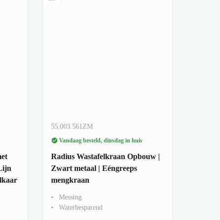
55.003.561ZM
Vandaag besteld, dinsdag in huis
et
Radius Wastafelkraan Opbouw |
Lijn
Zwart metaal | Eéngreeps
elkaar
mengkraan
Messing
Waterbesparend