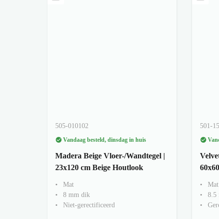
505-010102
501-1
Vandaag besteld, dinsdag in huis
Vand
Madera Beige Vloer-/Wandtegel |
Velve
23x120 cm Beige Houtlook
60x60
Mat
Mat
8 mm dik
8.5
Niet-gerectificeerd
Gere