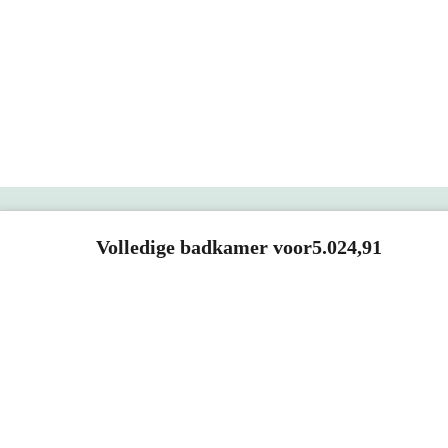
150-0601ZM
150-0
Vandaag besteld, dinsdag in huis
Vand
Radius Handdoekhaak | Zwart
Radiu
metaal
metaa
7,1x5,2x5,2 cm (lxbxh)
4,4
Messing
Mes
Eenvoudig te bevestigen
Een
Bel 088 - 205 47 00
Volledige badkamer voor
5.024,91
Direct antwoord op je vraag
0,-
0,-
Meer info
SHOWROOMS
ROOSENDAAL
UTRECHT