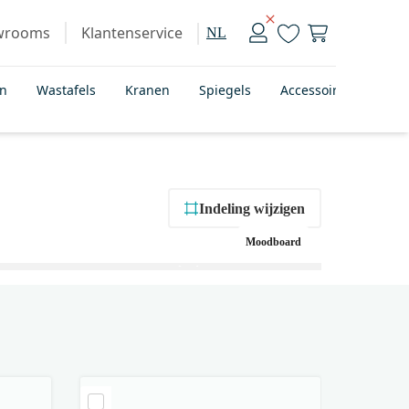
wrooms
Klantenservice
NL
en
Wastafels
Kranen
Spiegels
Accessoires
Bad
Indeling wijzigen
Moodboard
+ 1
foto’s