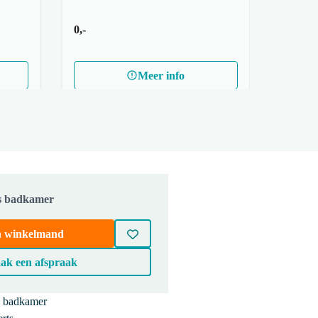
0,-
Meer info
js badkamer
in winkelmand
ak een afspraak
e badkamer