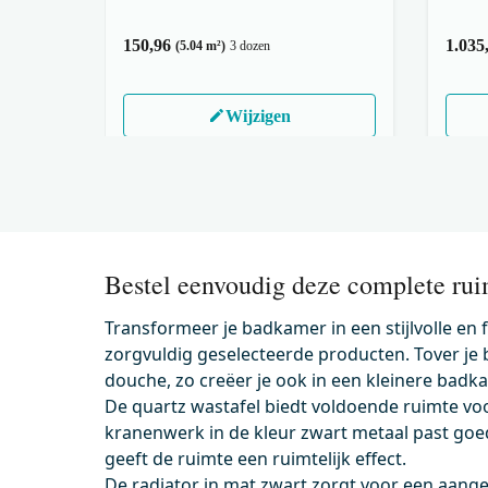
150,96
1.035
(5.04 m²)
3 dozen
Wijzigen
Bestel eenvoudig deze complete rui
Transformeer je badkamer in een stijlvolle en
zorgvuldig geselecteerde producten. Tover j
douche, zo creëer je ook in een kleinere badk
De quartz wastafel biedt voldoende ruimte voor 
kranenwerk in de kleur zwart metaal past goed i
geeft de ruimte een ruimtelijk effect.
De radiator in mat zwart zorgt voor een aa