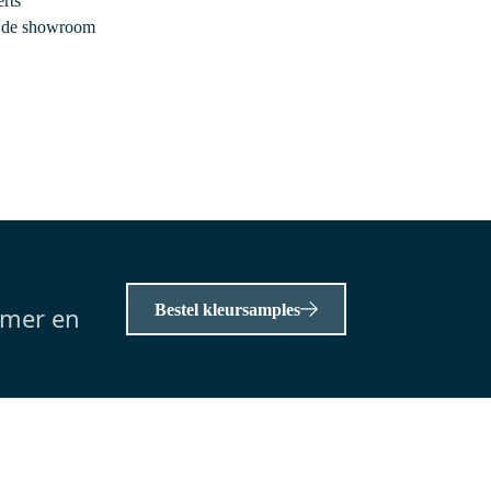
rts
DR66_0518SBN
r de showroom
Vandaag besteld, dinsdag in huis
Sirius Handdoekradiator | 50x187
cm Mat zwart 1054 Watt
Aluminium Centrale verwarming
en -
50 x 187 cm (bxh)
Zijaansluiting
1036 watt, delta 50
0,-
Bestel kleursamples
amer en
Meer info