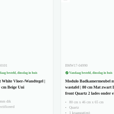
50101
BMW17-04990
aag besteld, dinsdag in huis
Vandaag besteld, dinsdag in huis
t White Vloer-/Wandtegel |
Modulo Badkamermeubel m
 cm Beige Uni
wastafel | 80 cm Mat zwart 
front Quartz 2 lades onder 
 mm dik
80 cm x 46 cm x 65 cm
ctificeerd
Quartz
1 kraangat(en)