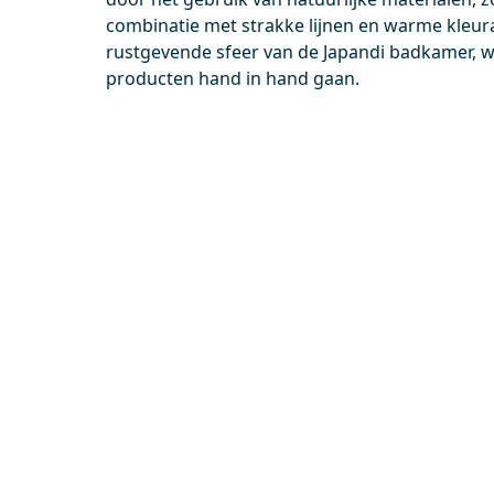
Aansluitingen voor meerdere type
combinatie met strakke lijnen en warme kleur
leidingen
rustgevende sfeer van de Japandi badkamer, wa
producten hand in hand gaan.
0,-
0,-
Meer info