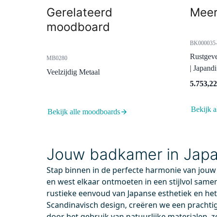
Gerelateerd
Meer
moodboard
BK000035-
Rustgev
MB0280
| Japand
Veelzijdig Metaal
5.753,22
Bekijk a
DRK12MBN-MBN
XZ02-
Bekijk alle moodboards
Vandaag besteld, dinsdag in huis
Vand
Radiatorkraan Thermostatisch
Piana
Jouw badkamer in Japand
Dubbel Haaks Linkshandig Met
Glans
Voetventiel Mat Zwart-Mat
180
Stap binnen in de perfecte harmonie van jouw
Zwart
Acry
en west elkaar ontmoeten in een stijlvol same
Com
Thermostatische radiatorkraan
rustieke eenvoud van Japanse esthetiek en h
Thermostatische radiatorknop en
Scandinavisch design, creëren we een prachti
vorstvrije stand
door het gebruik van natuurlijke materialen, z