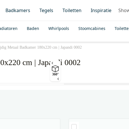
Badkamers
Tegels
Toiletten
Inspiratie
Sho
adiatoren
Baden
Whirlpools
Stoomcabines
Toilett
ijdig Metaal Badkamer 180x220 cm | Japandi 0002
80x220 cm | Japandi 0002
360°