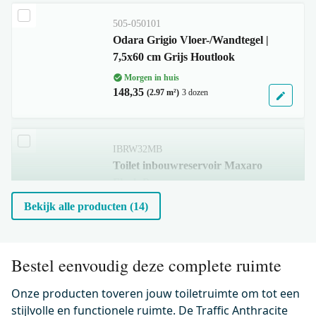
505-050101
Odara Grigio Vloer-/Wandtegel |
7,5x60 cm Grijs Houtlook
Morgen in huis
148,35
(2.97 m²)
3 dozen
IBRW32MB
Toilet inbouwreservoir Maxaro
Flush Pro
Morgen in huis
Bekijk alle producten (14)
0,-
Bestel eenvoudig deze complete ruimte
300.0373
Hangend Verkort Toilet met
Onze producten toveren jouw toiletruimte om tot een
Spoelrand Classico Glanzend
stijlvolle en functionele ruimte. De Traffic Anthracite