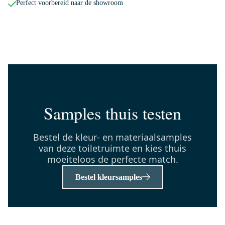
Perfect voorbereid naar de showroom
200-1202ZM
Radius WC Borstel | Zwart
Metaal | Hangende
toiletborstelhouder
Morgen in huis
0,-
Samples thuis testen
150-1103ZM
Bestel de kleur- en materiaalsamples
Radius Toiletrolhouder | Zwart
van deze toiletruimte en kies thuis
metaal
moeiteloos de perfecte match.
Morgen in huis
0,-
Bestel kleursamples
TMK10-07046