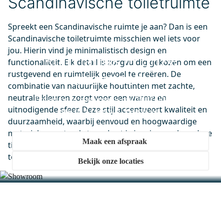
Scandinavische toiletruimte
Zwart Metaal Rond
Morgen in huis
Spreekt een Scandinavische ruimte je aan? Dan is een
0,-
Scandinavische toiletruimte misschien wel iets voor
jou. Hierin vind je minimalistisch design en
Kom langs in onze
functionaliteit. Elk detail is zorgvuldig gekozen om een
99.050.024
rustgevend en ruimtelijk gevoel te creëren. De
showroom
Sifon Chroom Rond
combinatie van natuurlijke houttinten met zachte,
neutrale kleuren zorgt voor een warme en
Ervaar onze showrooms vol BIJZONDER.
Morgen in huis
uitnodigende sfeer. Deze stijl accentueert kwaliteit en
0,-
BETAALBAAR. DESIGN.
duurzaamheid, waarbij eenvoud en hoogwaardige
materialen centraal staan. Laat je inspireren door deze
Maak een afspraak
tijdloze stijl en kies voor een Scandinavische
M10-0400-40500
toiletruimte.
Bekijk onze locaties
Lumo Badkamerspiegel met
ledverlichting | 70x40cm
Morgen in huis
0,-