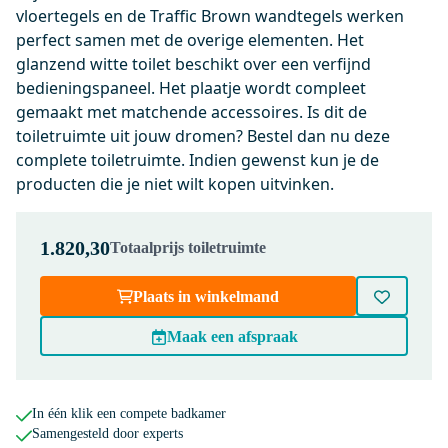
wit
vloertegels en de Traffic Brown wandtegels werken
perfect samen met de overige elementen. Het
Morgen in huis
glanzend witte toilet beschikt over een verfijnd
0,-
bedieningspaneel. Het plaatje wordt compleet
gemaakt met matchende accessoires. Is dit de
toiletruimte uit jouw dromen? Bestel dan nu deze
500.0220
complete toiletruimte. Indien gewenst kun je de
Wc-bril verdikt Glanzend wit
producten die je niet wilt kopen uitvinken.
incl. Softclose en Quick release
Morgen in huis
0,-
1.820,30
Totaalprijs toiletruimte
Plaats in winkelmand
KSW005GW
Maak een afspraak
Flush Bedieningspaneel Toilet |
Hoogglans wit
Morgen in huis
In één klik een compete badkamer
0,-
Samengesteld door experts