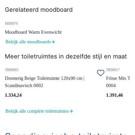
Toiletmeubel met waskom | 41
Gerelateerd moodboard
cm Mat wit Greeploos front Mat
zwart Keramiek waskom Mat
wit blad
MB0070
Moodboard Warm Evenwicht
Morgen in huis
0,-
Bekijk alle moodboards
Meer toiletruimtes in dezelfde stijl en maat
55.004.414ZM
Radius Hoge Fonteinkraan
TR00005
TR00017
Opbouw | Zwart metaal |
Dromerig Beige Toiletruimte 120x90 cm |
Frisse Mix Toi
Koudwaterkraan
Scandinavisch 0002
0004
Morgen in huis
1.334,24
1.391,46
0,-
Bekijk alle complete toiletruimtes
99.000.704ZM
Afvoerplug Niet Afsluitbaar