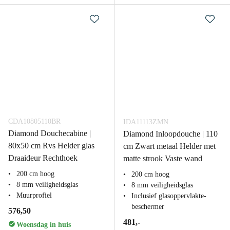
CDA10805110BR
IDA11113ZMN
Diamond Douchecabine |
Diamond Inloopdouche | 110
80x50 cm Rvs Helder glas
cm Zwart metaal Helder met
Draaideur Rechthoek
matte strook Vaste wand
200 cm hoog
200 cm hoog
8 mm veiligheidsglas
8 mm veiligheidsglas
Muurprofiel
Inclusief glasoppervlakte-
beschermer
576,50
481,-
Woensdag in huis