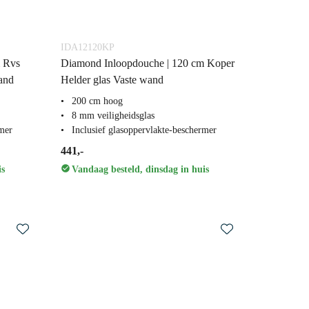
IDA12120KP
m Rvs
Diamond Inloopdouche | 120 cm Koper
and
Helder glas Vaste wand
200 cm hoog
8 mm veiligheidsglas
rmer
Inclusief glasoppervlakte-beschermer
441,-
is
Vandaag besteld, dinsdag in huis