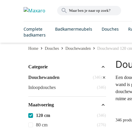
Complete
Badkamermeubels
Douches
R
badkamers
Home
Douches
Douchewanden
Douchewand 120 c
Do
Categorie
Douchewanden
Een douc
(346)
wand is 
Inloopdouches
(346)
douchewa
ruime as
Maatvoering
120 cm
(346)
346 prod
80 cm
(276)