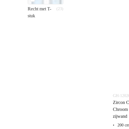
Recht met T-
(23)
stuk
GH-1202
Zircon C
Chroom 
zijwand
200 c