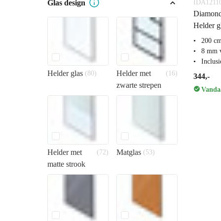
Glas design
IDA1211
Diamond
Helder g
200 c
8 mm v
Inclus
Helder glas
Helder met
(80)
(16)
344,-
zwarte strepen
Vandaa
Helder met
Matglas
(72)
(53)
matte strook