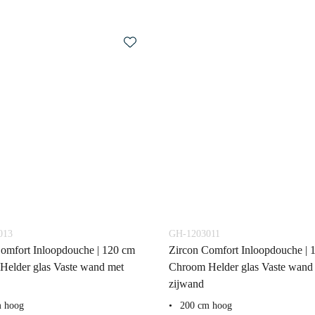
013
GH-1203011
omfort Inloopdouche | 120 cm
Zircon Comfort Inloopdouche | 
Helder glas Vaste wand met
Chroom Helder glas Vaste wand
zijwand
m hoog
200 cm hoog