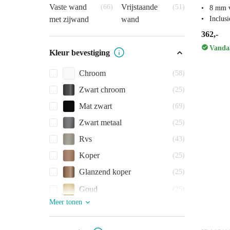
Vaste wand
Vrijstaande
(66)
(51)
8 mm v
met zijwand
wand
Inclus
362,-
Vandaa
Kleur bevestiging
Chroom
(58)
Zwart chroom
(25)
Mat zwart
(69)
Zwart metaal
(25)
Rvs
(43)
Koper
(25)
Glanzend koper
(25)
Goud
(25)
Meer tonen