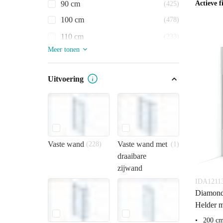
Actieve fi
90 cm
(425)
100 cm
(478)
110 cm
(233)
Meer tonen
Uitvoering
Vaste wand
Vaste wand met
(228)
(1)
draaibare
zijwand
IDA1211
Diamond
Helder m
200 c