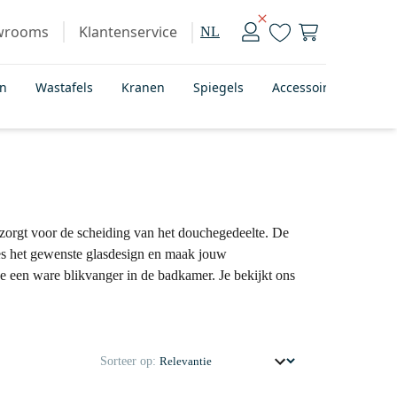
wrooms
Klantenservice
NL
en
Wastafels
Kranen
Spiegels
Accessoires
Bad
orgt voor de scheiding van het douchegedeelte. De
Kies het gewenste glasdesign en maak jouw
 een ware blikvanger in de badkamer. Je bekijkt ons
Sorteer op: