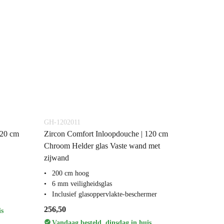
GH-1202011
120 cm
Zircon Comfort Inloopdouche | 120 cm
Chroom Helder glas Vaste wand met
zijwand
200 cm hoog
6 mm veiligheidsglas
Inclusief glasoppervlakte-beschermer
256,50
is
Vandaag besteld, dinsdag in huis