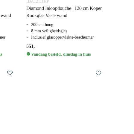
IDA12111KP
Diamond Inloopdouche | 120 cm Koper
e wand
Rookglas Vaste wand
200 cm hoog
8 mm veiligheidsglas
rmer
Inclusief glasoppervlakte-beschermer
551,-
is
Vandaag besteld, dinsdag in huis