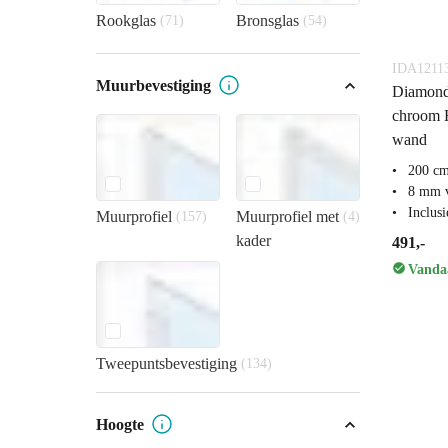
Rookglas
Bronsglas
(71)
(54)
IDA1211
Muurbevestiging
Diamond
chroom H
wand
200 c
8 mm v
Inclus
Muurprofiel
Muurprofiel met
(157)
(4)
kader
491,-
Vandaa
Tweepuntsbevestiging
(134)
Hoogte