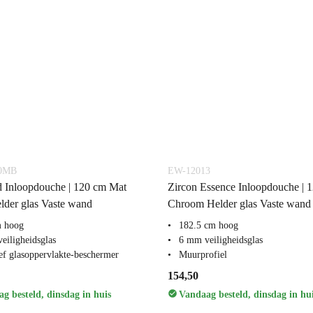
0MB
EW-12013
 Inloopdouche | 120 cm Mat
Zircon Essence Inloopdouche | 
lder glas Vaste wand
Chroom Helder glas Vaste wand
m hoog
182.5 cm hoog
eiligheidsglas
6 mm veiligheidsglas
ief glasoppervlakte-beschermer
Muurprofiel
154,50
g besteld, dinsdag in huis
Vandaag besteld, dinsdag in hu