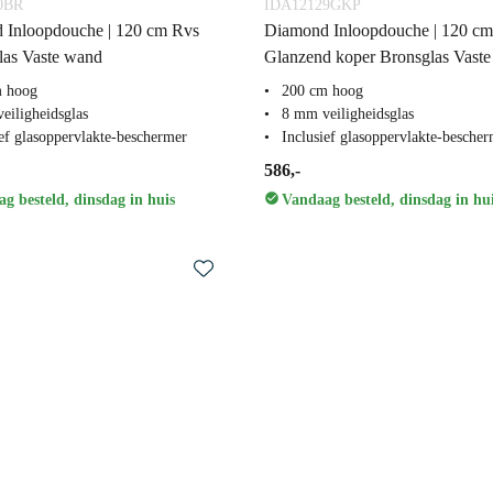
0BR
IDA12129GKP
 Inloopdouche | 120 cm Rvs
Diamond Inloopdouche | 120 cm
las Vaste wand
Glanzend koper Bronsglas Vast
m hoog
200 cm hoog
eiligheidsglas
8 mm veiligheidsglas
ief glasoppervlakte-beschermer
Inclusief glasoppervlakte-besche
586,-
g besteld, dinsdag in huis
Vandaag besteld, dinsdag in hu