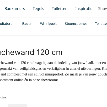
Badkamers
Tegels
Toiletten
Inspiratie
Sho
adiatoren
Baden
Whirlpools
Stoomcabines
Toilett
m
uchewand 120 cm
hewand van 120 cm draagt bij aan de indeling van jouw badkamer en z
gemaakt van veiligheidsglas en verkrijgbaar in allerlei uitvoeringen. 
nd compleet met een stijlvol muurprofiel. Zo maak je van jouw douche
sortiment online én in onze showrooms.
ucten