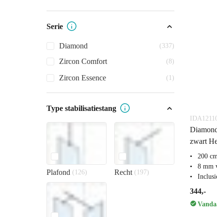
Serie
Diamond
(337)
Zircon Comfort
(8)
Zircon Essence
(1)
Type stabilisatiestang
IDA1211
Diamond
zwart He
200 c
8 mm v
Plafond
Recht
(126)
(197)
Inclus
344,-
Vandaa