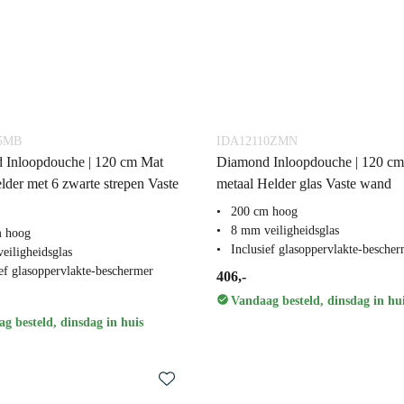
5MB
IDA12110ZMN
 Inloopdouche | 120 cm Mat
Diamond Inloopdouche | 120 cm
lder met 6 zwarte strepen Vaste
metaal Helder glas Vaste wand
200 cm hoog
8 mm veiligheidsglas
m hoog
Inclusief glasoppervlakte-besche
eiligheidsglas
ief glasoppervlakte-beschermer
406,-
Vandaag besteld, dinsdag in hu
g besteld, dinsdag in huis