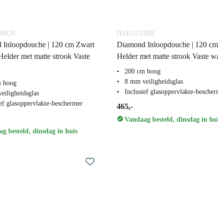
3BCN
IDA12713BR
 Inloopdouche | 120 cm Zwart
Diamond Inloopdouche | 120 c
elder met matte strook Vaste
Helder met matte strook Vaste w
200 cm hoog
8 mm veiligheidsglas
m hoog
Inclusief glasoppervlakte-besche
eiligheidsglas
ief glasoppervlakte-beschermer
465,-
Vandaag besteld, dinsdag in hu
g besteld, dinsdag in huis