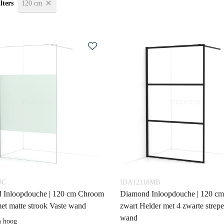
lters
120 cm
3C
IDA12118MB
 Inloopdouche | 120 cm Chroom
Diamond Inloopdouche | 120 c
et matte strook Vaste wand
zwart Helder met 4 zwarte strep
wand
m hoog