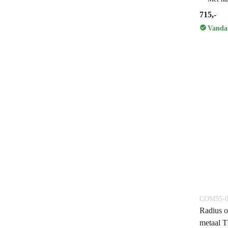
715,-
Vandaa
COM55-0
Radius o
metaal T