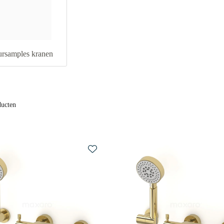
ursamples kranen
ducten