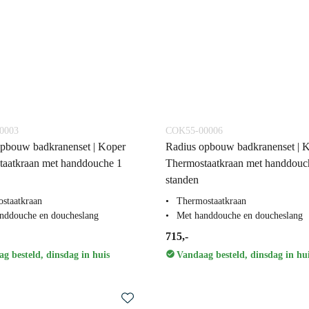
0003
COK55-00006
pbouw badkranenset | Koper
Radius opbouw badkranenset | 
taatkraan met handdouche 1
Thermostaatkraan met handdouc
standen
staatkraan
Thermostaatkraan
nddouche en doucheslang
Met handdouche en doucheslang
715,-
g besteld, dinsdag in huis
Vandaag besteld, dinsdag in hu