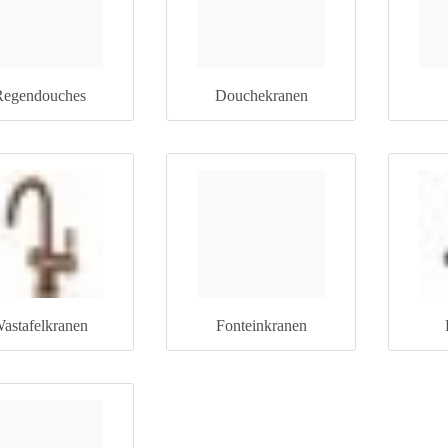
Regendouches
Douchekranen
astafelkranen
Fonteinkranen