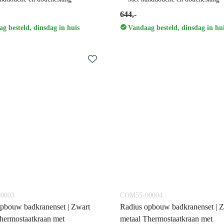
644,-
g besteld, dinsdag in huis
Vandaag besteld, dinsdag in hu
0003
COM55-00004
pbouw badkranenset | Zwart
Radius opbouw badkranenset | 
hermostaatkraan met
metaal Thermostaatkraan met