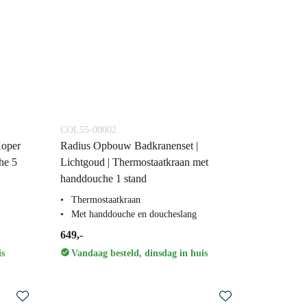
COL55-00002
Koper
Radius Opbouw Badkranenset |
he 5
Lichtgoud | Thermostaatkraan met
handdouche 1 stand
Thermostaatkraan
Met handdouche en doucheslang
649,-
is
Vandaag besteld, dinsdag in huis