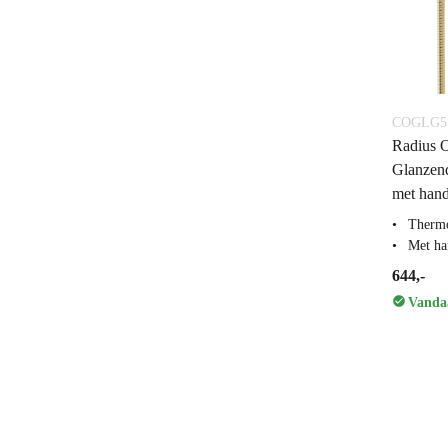
COGLG55
Radius 
Glanzend
met hand
Thermo
Met ha
644,-
Vandaa