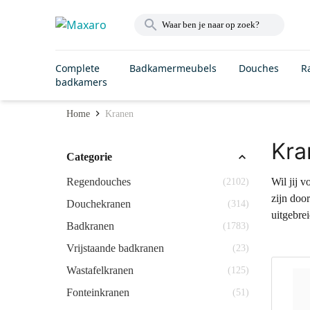
Complete
Badkamermeubels
Douches
R
badkamers
Home
Kranen
Kra
Categorie
Regendouches
Wil jij 
(2102)
zijn doo
Douchekranen
(314)
uitgebre
Badkranen
(1783)
Vrijstaande badkranen
(23)
Wastafelkranen
(125)
Fonteinkranen
(51)