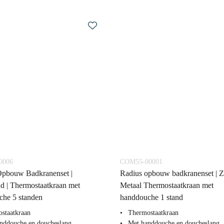
0006
COM55-00001
Opbouw Badkranenset |
Radius opbouw badkranenset | 
d | Thermostaatkraan met
Metaal Thermostaatkraan met
che 5 standen
handdouche 1 stand
staatkraan
Thermostaatkraan
nddouche en doucheslang
Met handdouche en doucheslang