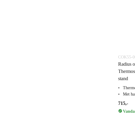
COK55-0
Radius o
Thermos
stand
Thermo
Met ha
715,-
Vandaa