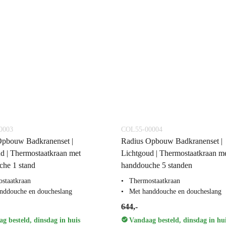
0003
COL55-00004
Opbouw Badkranenset |
Radius Opbouw Badkranenset |
d | Thermostaatkraan met
Lichtgoud | Thermostaatkraan m
he 1 stand
handdouche 5 standen
staatkraan
Thermostaatkraan
nddouche en doucheslang
Met handdouche en doucheslang
644,-
g besteld, dinsdag in huis
Vandaag besteld, dinsdag in hu