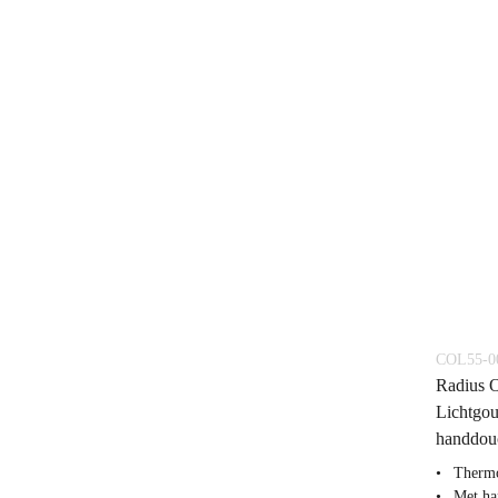
COL55-0
Radius 
Lichtgou
handdou
Thermo
Met ha