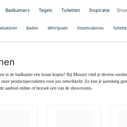
Badkamers
Tegels
Toiletten
Inspiratie
Sho
adiatoren
Baden
Whirlpools
Stoomcabines
Toilett
nen
voor in de badkamer een kraan kopen? Bij Maxaro vind je diverse soort
r onze productspecialisten voor jou ontwikkeld. Zo kun je jarenlang ge
ide aanbod online of bezoek een van de showrooms.