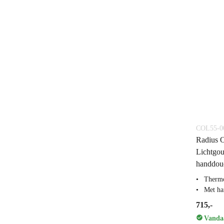
COL55-0
Radius 
Lichtgou
handdouc
Thermo
Met ha
715,-
Vandaa