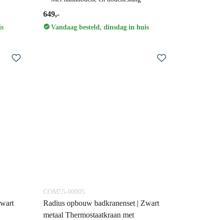
649,-
is
Vandaag besteld, dinsdag in huis
COM55-00005
Zwart
Radius opbouw badkranenset | Zwart
metaal Thermostaatkraan met