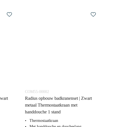
COM55-00002
Zwart
Radius opbouw badkranenset | Zwart
metaal Thermostaatkraan met
handdouche 1 stand
Thermostaatkraan
Met handdouche en doucheslang