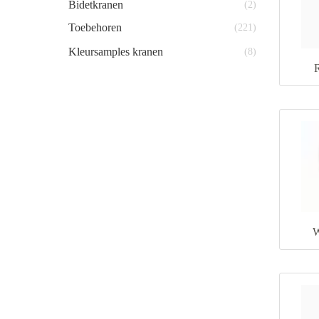
Bidetkranen
(2)
Toebehoren
(221)
Kleursamples kranen
(8)
W