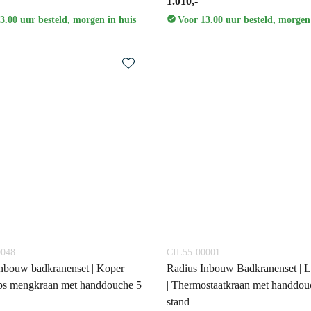
1.010,-
3.00 uur besteld, morgen in huis
Voor 13.00 uur besteld, morgen
0048
CIL55-00001
nbouw badkranenset | Koper
Radius Inbouw Badkranenset | L
ps mengkraan met handdouche 5
| Thermostaatkraan met handdou
stand