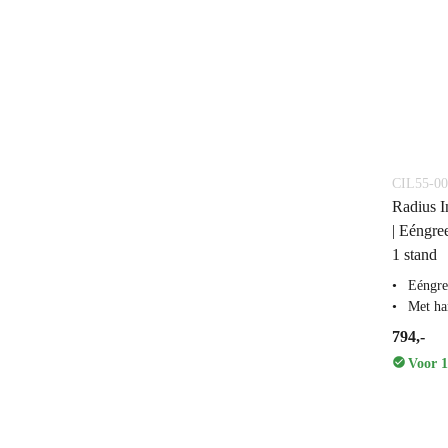
CIL55-00
Radius I
| Eéngr
1 stand
Eéngre
Met ha
794,-
Voor 1