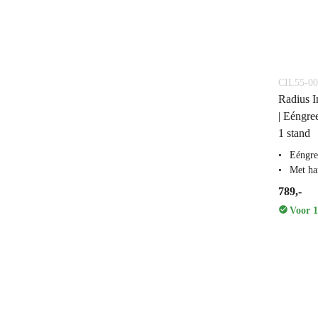
CIL55-00
Radius I
| Eéngr
1 stand
Eéngre
Met ha
789,-
Voor 1