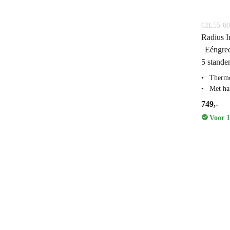
CIL55-00
Radius I
| Eéngr
5 stande
Thermo
Met ha
749,-
Voor 1