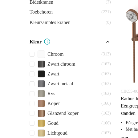
Bidetkranen
(2)
Toebehoren
(221)
Kleursamples kranen
(8)
Kleur
Chroom
(313)
Zwart chroom
(162)
Zwart
(163)
Zwart metaal
(162)
CIK55-0
Rvs
(162)
Radius I
Koper
(166)
Eéngree
standen
Glanzend koper
(163)
Eéngre
Goud
(166)
Met ha
Lichtgoud
(163)