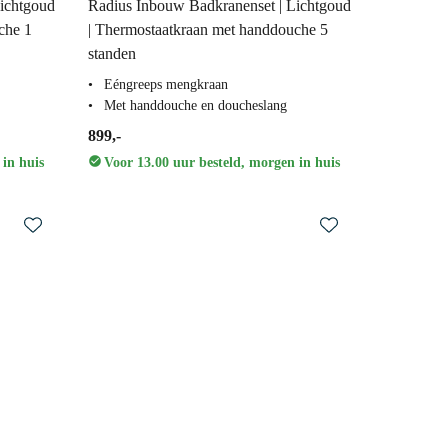
ichtgoud
Radius Inbouw Badkranenset | Lichtgoud
che 1
| Thermostaatkraan met handdouche 5
standen
Eéngreeps mengkraan
Met handdouche en doucheslang
899,-
 in huis
Voor 13.00 uur besteld, morgen in huis