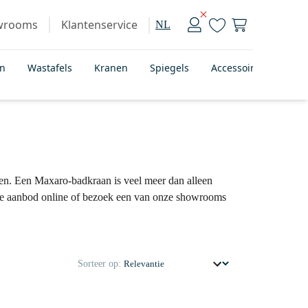
wrooms
Klantenservice
NL
en
Wastafels
Kranen
Spiegels
Accessoires
Bad
nen. Een Maxaro-badkraan is veel meer dan alleen
reide aanbod online of bezoek een van onze showrooms
Sorteer op: