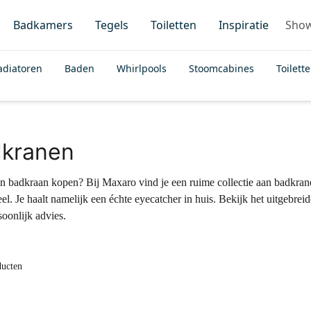
Badkamers
Tegels
Toiletten
Inspiratie
Sho
adiatoren
Baden
Whirlpools
Stoomcabines
Toilett
kranen
een badkraan kopen? Bij Maxaro vind je een ruime collectie aan badkra
eel. Je haalt namelijk een échte eyecatcher in huis. Bekijk het uitgeb
soonlijk advies.
ducten