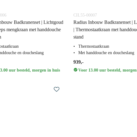
006
CIL55-00007
nbouw Badkranenset | Lichtgoud
Radius Inbouw Badkranenset | L
eeps mengkraan met handdouche
| Thermostaatkraan met handdou
n
stand
staatkraan
Thermostaatkraan
nddouche en doucheslang
Met handdouche en doucheslang
939,-
3.00 uur besteld, morgen in huis
Voor 13.00 uur besteld, morgen