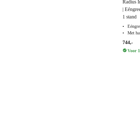
Radius I
| Eéngr
1 stand
Eéngre
Met ha
744,-
Voor 1