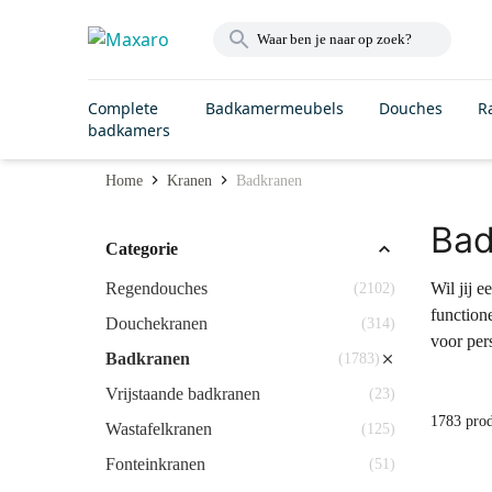
Complete
Badkamermeubels
Douches
R
badkamers
Home
Kranen
Badkranen
Bad
Categorie
Regendouches
Wil jij 
(2102)
function
Douchekranen
(314)
voor per
Badkranen
(1783)
Vrijstaande badkranen
(23)
1783 pro
Wastafelkranen
(125)
Fonteinkranen
(51)