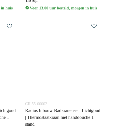
1.010,-
 in huis
Voor 13.00 uur besteld, morgen in huis
CIL55-00002
ichtgoud
Radius Inbouw Badkranenset | Lichtgoud
che 1
| Thermostaatkraan met handdouche 1
stand