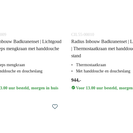
009
CIL55-00010
nbouw Badkranenset | Lichtgoud
Radius Inbouw Badkranenset | L
eeps mengkraan met handdouche
| Thermostaatkraan met handdou
stand
eps mengkraan
Thermostaatkraan
nddouche en doucheslang
Met handdouche en doucheslang
944,-
3.00 uur besteld, morgen in huis
Voor 13.00 uur besteld, morgen