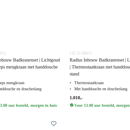
012
CIL55-00013
nbouw Badkranenset | Lichtgoud
Radius Inbouw Badkranenset | L
eeps mengkraan met handdouche
| Thermostaatkraan met handdou
stand
eps mengkraan
Thermostaatkraan
nddouche en doucheslang
Met handdouche en doucheslang
1.010,-
3.00 uur besteld, morgen in huis
Voor 13.00 uur besteld, morgen