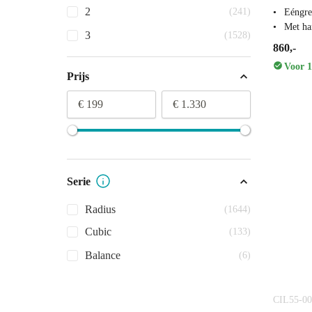
2
(241)
Eéngre
Met ha
3
(1528)
860,-
Voor 1
Prijs
€ 199
€ 1.330
Serie
Radius
(1644)
Cubic
(133)
Balance
(6)
CIL55-00