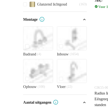
789,-
Glanzend lichtgoud
(163)
Voor 1
Montage
Badrand
Inbouw
(4)
(1654)
Opbouw
Vloer
(100)
(22)
CIK55-0
Radius I
Eéngree
Aantal uitgangen
standen