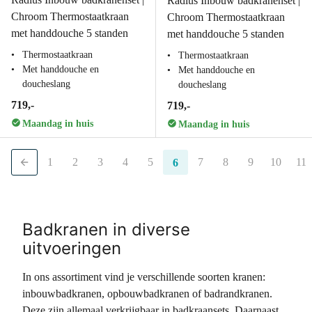
Radius Inbouw badkranenset |
Chroom Thermostaatkraan
Chroom Thermostaatkraan
met handdouche 5 standen
met handdouche 5 standen
Thermostaatkraan
Thermostaatkraan
Met handdouche en
Met handdouche en
doucheslang
doucheslang
719,-
719,-
Maandag in huis
Maandag in huis
1
2
3
4
5
7
8
9
10
11
6
Badkranen in diverse
uitvoeringen
In ons assortiment vind je verschillende soorten kranen:
inbouwbadkranen, opbouwbadkranen of badrandkranen.
Deze zijn allemaal verkrijgbaar in badkraansets. Daarnaast