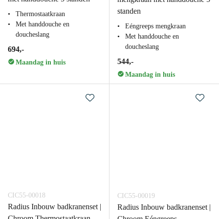
standen
Thermostaatkraan
Met handdouche en
Eéngreeps mengkraan
doucheslang
Met handdouche en
doucheslang
694,-
544,-
Maandag in huis
Maandag in huis
CIC55-00018
CIC55-00019
Radius Inbouw badkranenset |
Radius Inbouw badkranenset |
Chroom Thermostaatkraan
Chroom Eéngreeps