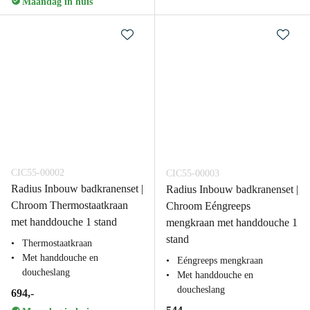
Maandag in huis
CIC55-00002
CIC55-00003
Radius Inbouw badkranenset |
Radius Inbouw badkranenset |
Chroom Thermostaatkraan
Chroom Eéngreeps
met handdouche 1 stand
mengkraan met handdouche 1
stand
Thermostaatkraan
Met handdouche en
Eéngreeps mengkraan
doucheslang
Met handdouche en
doucheslang
694,-