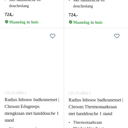
Met handdouche en
doucheslang
doucheslang
724,-
724,-
Maandag in huis
Maandag in huis
CIC55-00012
CIC55-00013
Radius Inbouw badkranenset |
Radius Inbouw badkranenset |
Chroom Eéngreeps
Chroom Thermostaatkraan
mengkraan met handdouche 1
met handdouche 1 stand
stand
Thermostaatkraan