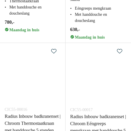
Thermostaatkraan
Met handdouche en
Eéngreeps mengkraan
doucheslang
Met handdouche en
doucheslang
780,-
630,-
Maandag in huis
Maandag in huis
CIC55-00016
CIC55-00017
Radius Inbouw badkranenset |
Radius Inbouw badkranenset |
Chroom Thermostaatkraan
Chroom Eéngreeps
met handdouche 5 standen
mengkraan met handdouche 5