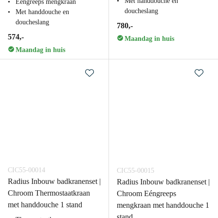
Met handdouche en
Eéngreeps mengkraan
doucheslang
Met handdouche en
doucheslang
780,-
574,-
Maandag in huis
Maandag in huis
CIC55-00014
CIC55-00015
Radius Inbouw badkranenset |
Radius Inbouw badkranenset |
Chroom Thermostaatkraan
Chroom Eéngreeps
met handdouche 1 stand
mengkraan met handdouche 1
stand