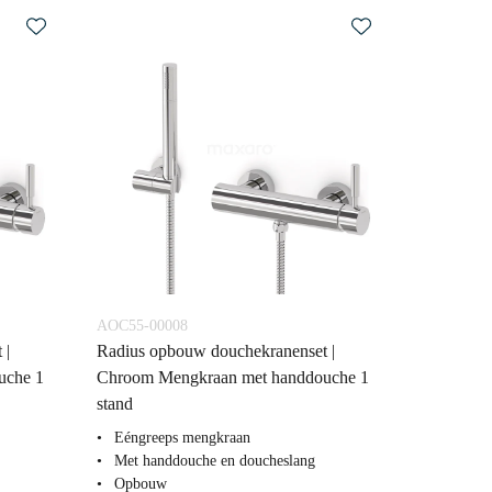
AOC55-00008
 |
Radius opbouw douchekranenset |
uche 1
Chroom Mengkraan met handdouche 1
stand
Eéngreeps mengkraan
Met handdouche en doucheslang
Opbouw