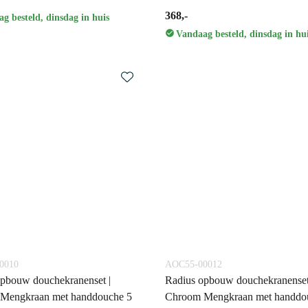
368,-
g besteld, dinsdag in huis
Vandaag besteld, dinsdag in hu
0010
AOC55-00012
pbouw douchekranenset |
Radius opbouw douchekranenset
Mengkraan met handdouche 5
Chroom Mengkraan met handdo