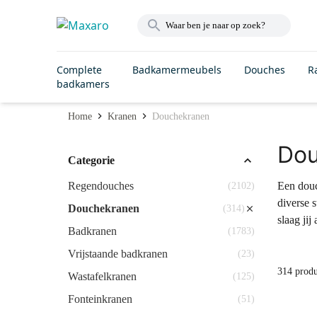
Complete
Badkamermeubels
Douches
R
badkamers
Home
Kranen
Douchekranen
Dou
Categorie
Regendouches
Een douch
(2102)
diverse 
Douchekranen
(314)
slaag jij
Badkranen
(1783)
Vrijstaande badkranen
(23)
314 prod
Wastafelkranen
(125)
Fonteinkranen
(51)