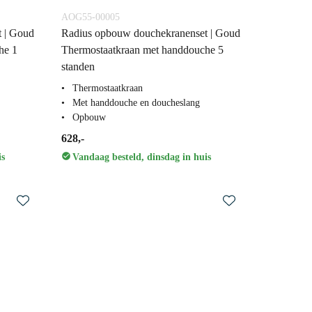
AOG55-00005
 | Goud
Radius opbouw douchekranenset | Goud
he 1
Thermostaatkraan met handdouche 5
standen
Thermostaatkraan
Met handdouche en doucheslang
Opbouw
628,-
is
Vandaag besteld, dinsdag in huis