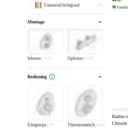
Glanzend lichtgoud
(7)
Vandaa
Montage
Inbouw
Opbouw
(210)
(104)
Bediening
AOC55-0
Radius o
Chroom 
Eéngreeps
Thermostatisch
(29)
(285)