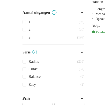
standen
Eéngre
Aantal uitgangen
Met ha
Opbou
1
(95)
368,-
2
(20)
Vandaa
3
(199)
Serie
Radius
(233)
Cubic
(37)
Balance
(6)
Easy
(2)
Prijs