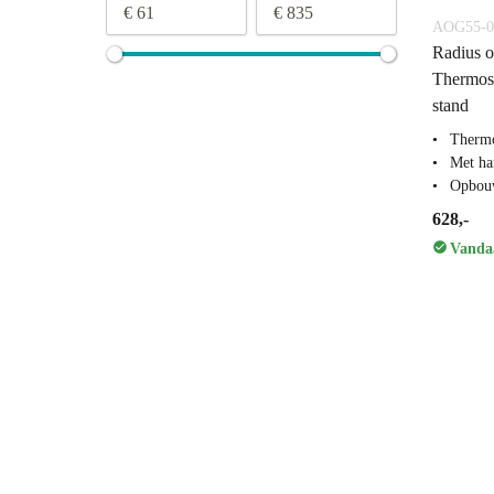
€ 61
€ 835
AOG55-0
Radius 
Thermos
stand
Thermo
Met ha
Opbou
628,-
Vandaa