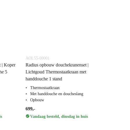
AOL55-00001
 | Koper
Radius opbouw douchekranenset |
he 5
Lichtgoud Thermostaatkraan met
handdouche 1 stand
Thermostaatkraan
Met handdouche en doucheslang
Opbouw
699,-
is
Vandaag besteld, dinsdag in huis