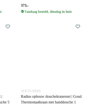
373,-
is
Vandaag besteld, dinsdag in huis
AOG55-00001
 |
Radius opbouw douchekranenset | Goud
uche 5
Thermostaatkraan met handdouche 1