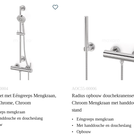
0004
AOC55-00006
et met Eéngreeps Mengkraan,
Radius opbouw douchekranenset
Chrome, Chroom
Chroom Mengkraan met handdo
stand
eps mengkraan
nddouche en doucheslang
Eéngreeps mengkraan
w
Met handdouche en doucheslang
Opbouw