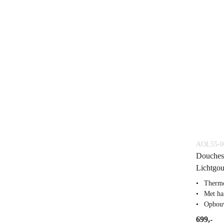
AOL55-0
Douchese
Lichtgo
Thermo
Met ha
Opbou
699,-