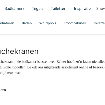
Badkamers
Tegels
Toiletten
Inspiratie
Sho
adiatoren
Baden
Whirlpools
Stoomcabines
Toilett
chekranen
ekraan in de badkamer is essentieel. Echter hoeft zo’n kraan niet alleen
stijlvolle modellen. Bekijk ons uitgebreide assortiment online of be
 altijd maximaal.
ucten