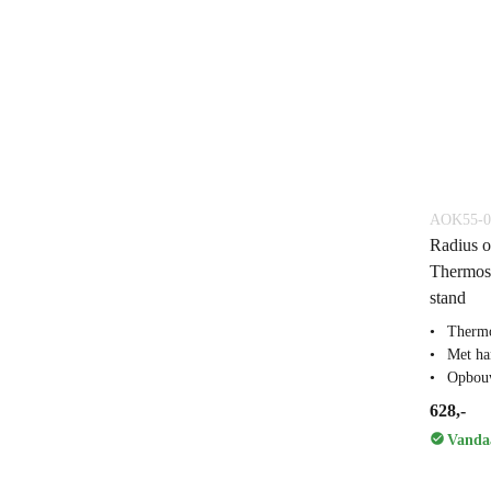
AOK55-0
Radius 
Thermos
stand
Thermo
Met ha
Opbou
628,-
Vandaa