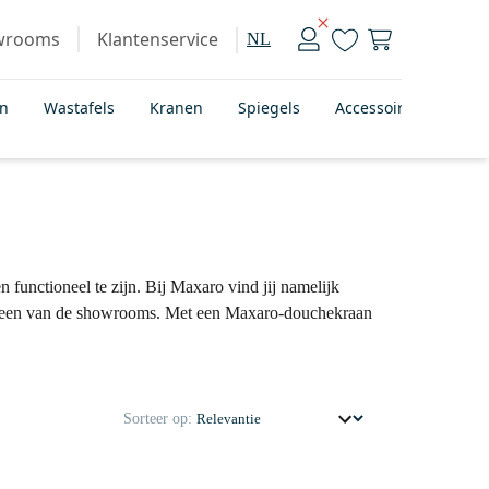
wrooms
Klantenservice
NL
en
Wastafels
Kranen
Spiegels
Accessoires
Bad
 functioneel te zijn. Bij Maxaro vind jij namelijk
zoek een van de showrooms. Met een Maxaro-douchekraan
Sorteer op: