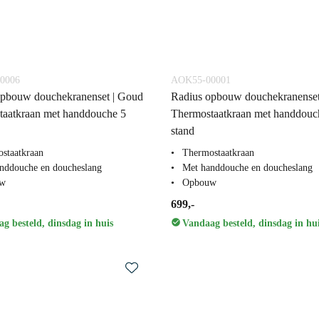
0006
AOK55-00001
opbouw douchekranenset | Goud
Radius opbouw douchekranenset
taatkraan met handdouche 5
Thermostaatkraan met handdouc
stand
staatkraan
Thermostaatkraan
nddouche en doucheslang
Met handdouche en doucheslang
w
Opbouw
699,-
g besteld, dinsdag in huis
Vandaag besteld, dinsdag in hu