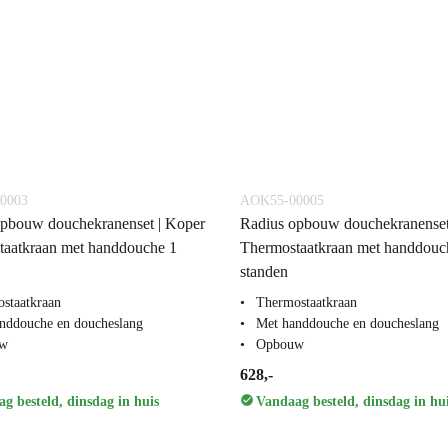
0003
AOK55-00005
opbouw douchekranenset | Koper
Radius opbouw douchekranenset
taatkraan met handdouche 1
Thermostaatkraan met handdouc
standen
staatkraan
Thermostaatkraan
nddouche en doucheslang
Met handdouche en doucheslang
w
Opbouw
628,-
g besteld, dinsdag in huis
Vandaag besteld, dinsdag in hu