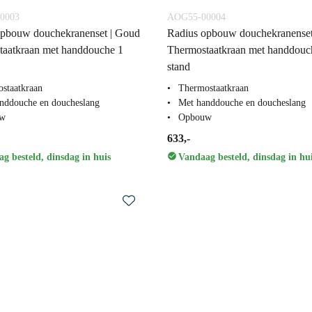
0003
AOG55-00004
opbouw douchekranenset | Goud
Radius opbouw douchekranenset
taatkraan met handdouche 1
Thermostaatkraan met handdouc
stand
staatkraan
Thermostaatkraan
nddouche en doucheslang
Met handdouche en doucheslang
w
Opbouw
633,-
g besteld, dinsdag in huis
Vandaag besteld, dinsdag in hu