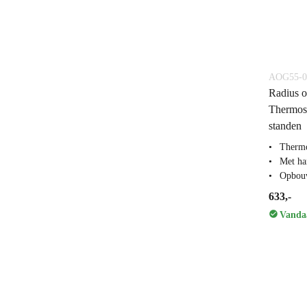
AOG55-0
Radius 
Thermos
standen
Thermo
Met ha
Opbou
633,-
Vandaa