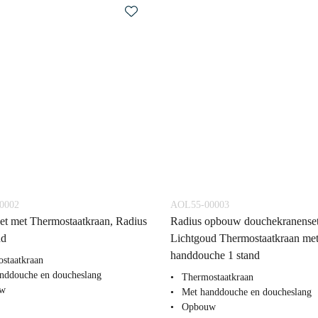
0002
AOL55-00003
t met Thermostaatkraan, Radius
Radius opbouw douchekranenset
ud
Lichtgoud Thermostaatkraan me
handdouche 1 stand
staatkraan
nddouche en doucheslang
Thermostaatkraan
w
Met handdouche en doucheslang
Opbouw