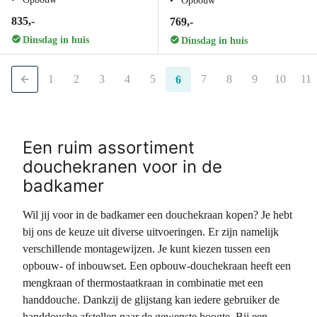
Opbouw
835,-
769,-
Dinsdag in huis
Dinsdag in huis
1
2
3
4
5
7
8
9
10
11
6
Een ruim assortiment
douchekranen voor in de
badkamer
Wil jij voor in de badkamer een douchekraan kopen? Je hebt
bij ons de keuze uit diverse uitvoeringen. Er zijn namelijk
verschillende montagewijzen. Je kunt kiezen tussen een
opbouw- of inbouwset. Een opbouw-douchekraan heeft een
mengkraan of thermostaatkraan in combinatie met een
handdouche. Dankzij de glijstang kan iedere gebruiker de
handdouche afstellen naar de gewenste hoogte. Bij een