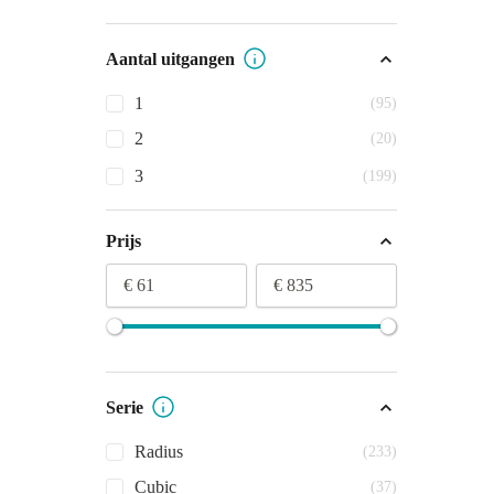
Aantal uitgangen
1
(95)
2
(20)
3
(199)
Prijs
€ 61
€ 835
Serie
Radius
(233)
Cubic
(37)