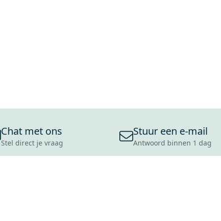
Chat met ons
Stuur een e-mail
Stel direct je vraag
Antwoord binnen 1 dag
ONS ASSORTIMENT
OVER MAXARO
KLANT
BADKAMERS
REVIEWS
CONTACT