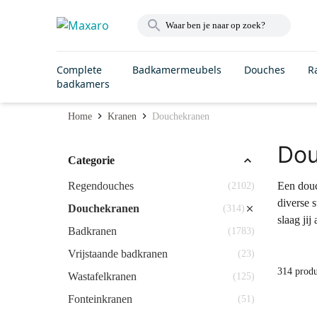
Complete
Badkamermeubels
Douches
R
badkamers
Home
Kranen
Douchekranen
Dou
Categorie
Regendouches
Een douch
(2102)
diverse 
Douchekranen
(314)
slaag jij
Badkranen
(1783)
Vrijstaande badkranen
(23)
314 prod
Wastafelkranen
(125)
Fonteinkranen
(51)