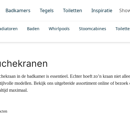
Badkamers
Tegels
Toiletten
Inspiratie
Sho
adiatoren
Baden
Whirlpools
Stoomcabines
Toilett
chekranen
ekraan in de badkamer is essentieel. Echter hoeft zo’n kraan niet alleen
stijlvolle modellen. Bekijk ons uitgebreide assortiment online of be
 altijd maximaal.
ucten