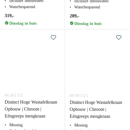
Inclusief inbouwdeel
Inclusief inbouwdeel
Waterbesparend
Waterbesparend
319,-
289,-
Dinsdag in huis
Dinsdag in huis
66.003.531
88.003.521
Distinct Hoge Wastafelkraan
Distinct Hoge Wastafelkraan
Opbouw | Chroom |
Opbouw | Chroom |
Eéngreeps mengkraan
Eéngreeps mengkraan
Messing
Messing