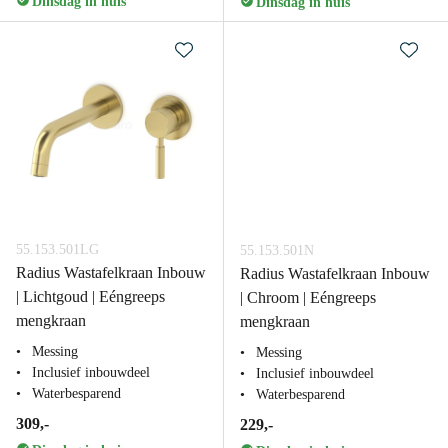
Dinsdag in huis
Dinsdag in huis
55.153.501LG
55.153.501N
Radius Wastafelkraan Inbouw
Radius Wastafelkraan Inbouw
| Lichtgoud | Eéngreeps
| Chroom | Eéngreeps
mengkraan
mengkraan
Messing
Messing
Inclusief inbouwdeel
Inclusief inbouwdeel
Waterbesparend
Waterbesparend
309,-
229,-