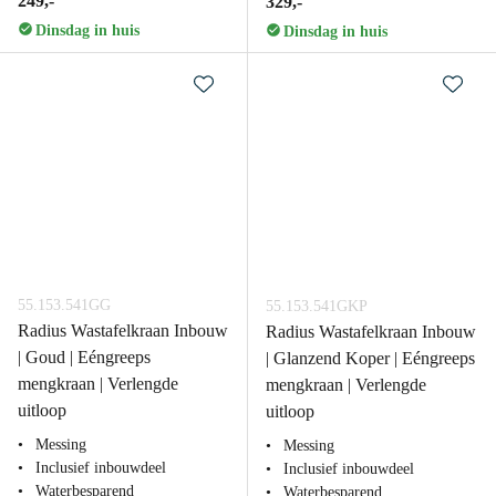
249,-
329,-
Dinsdag in huis
Dinsdag in huis
55.153.541GG
55.153.541GKP
Radius Wastafelkraan Inbouw
Radius Wastafelkraan Inbouw
| Goud | Eéngreeps
| Glanzend Koper | Eéngreeps
mengkraan | Verlengde
mengkraan | Verlengde
uitloop
uitloop
Messing
Messing
Inclusief inbouwdeel
Inclusief inbouwdeel
Waterbesparend
Waterbesparend