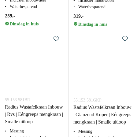
Inclusief inbouwdeel
Inclusief inbouwdeel
Waterbesparend
Waterbesparend
259,-
319,-
Dinsdag in huis
Dinsdag in huis
55.153.581BR
55.153.581GKP
Radius Wastafelkraan Inbouw
Radius Wastafelkraan Inbouw
| Rvs | Eéngreeps mengkraan |
| Glanzend Koper | Eéngreeps
Smalle uitloop
mengkraan | Smalle uitloop
Messing
Messing