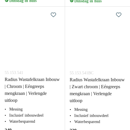
Dinsdag in huis
Dinsdag in huis
55.153.541
55.153.541BC
Radius Wastafelkraan Inbouw
Radius Wastafelkraan Inbouw
| Chroom | Eéngreeps
| Zwart chroom | Eéngreeps
mengkraan | Verlengde
mengkraan | Verlengde
uitloop
uitloop
Messing
Messing
Inclusief inbouwdeel
Inclusief inbouwdeel
Waterbesparend
Waterbesparend