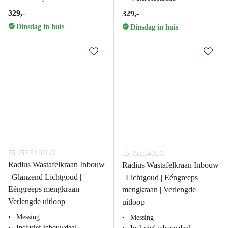
329,-
329,-
Dinsdag in huis
Dinsdag in huis
55.153.541GLG
55.153.541LG
Radius Wastafelkraan Inbouw
Radius Wastafelkraan Inbouw
| Glanzend Lichtgoud |
| Lichtgoud | Eéngreeps
Eéngreeps mengkraan |
mengkraan | Verlengde
Verlengde uitloop
uitloop
Messing
Messing
Inclusief inbouwdeel