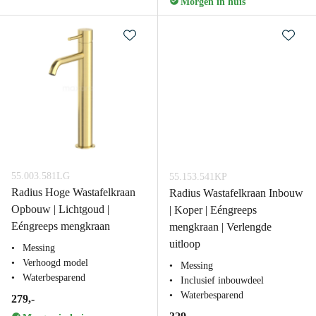
Morgen in huis
55.003.581LG
55.153.541KP
Radius Hoge Wastafelkraan
Radius Wastafelkraan Inbouw
Opbouw | Lichtgoud |
| Koper | Eéngreeps
Eéngreeps mengkraan
mengkraan | Verlengde
uitloop
Messing
Verhoogd model
Messing
Waterbesparend
Inclusief inbouwdeel
Waterbesparend
279,-