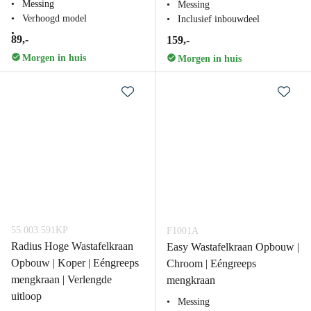
Messing
Messing
Verhoogd model
Inclusief inbouwdeel
89,-
159,-
Morgen in huis
Morgen in huis
55.003.591KP
F1001A
Radius Hoge Wastafelkraan
Easy Wastafelkraan Opbouw |
Opbouw | Koper | Eéngreeps
Chroom | Eéngreeps
mengkraan | Verlengde
mengkraan
uitloop
Messing