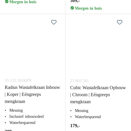
309,-
Morgen in huis
Morgen in huis
55.153.501KPN
23.003.561
Radius Wastafelkraan Inbouw
Cubic Wastafelkraan Opbouw
| Koper | Eéngreeps
| Chroom | Eéngreeps
mengkraan
mengkraan
Messing
Messing
Inclusief inbouwdeel
Waterbesparend
Waterbesparend
179,-