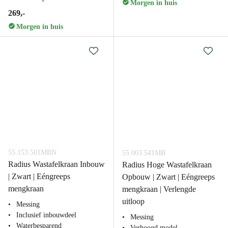
Morgen in huis
269,-
Morgen in huis
55.153.501MBN
55.003.541MB
Radius Wastafelkraan Inbouw
Radius Hoge Wastafelkraan
| Zwart | Eéngreeps
Opbouw | Zwart | Eéngreeps
mengkraan
mengkraan | Verlengde
uitloop
Messing
Inclusief inbouwdeel
Messing
Waterbesparend
Verhoogd model