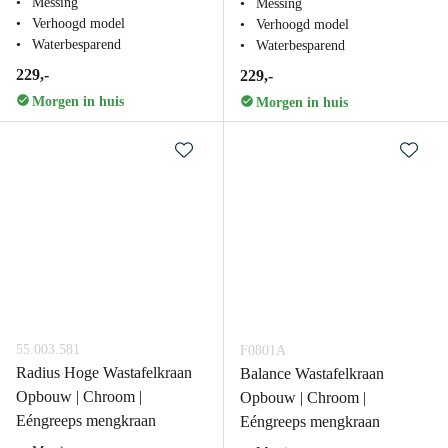
Messing
Messing
Verhoogd model
Verhoogd model
Waterbesparend
Waterbesparend
229,-
229,-
Morgen in huis
Morgen in huis
55.003.581
F0801A
Radius Hoge Wastafelkraan
Balance Wastafelkraan
Opbouw | Chroom |
Opbouw | Chroom |
Eéngreeps mengkraan
Eéngreeps mengkraan