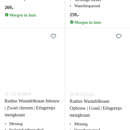
Waterbesparend
269,-
259,-
Morgen in huis
Morgen in huis
55.153.501BCN
55.003.551GG
Radius Wastafelkraan Inbouw
Radius Wastafelkraan
| Zwart chroom | Eéngreeps
Opbouw | Goud | Eéngreeps
mengkraan
mengkraan
Messing
Messing
Inclusief inbouwdeel