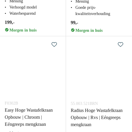
Messing
Messing
Verhoogd model
Goede prijs-
Waterbesparend
kwaliteitsverhouding
199,-
99,-
Morgen in huis
Morgen in huis
F0302B
55.003.521BRN
Easy Hoge Wastafelkraan
Radius Hoge Wastafelkraan
Opbouw | Chroom |
Opbouw | Rvs | Eéngreeps
Eéngreeps mengkraan
mengkraan