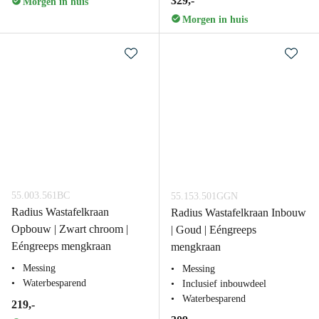
329,-
Morgen in huis
Morgen in huis
55.003.561BC
55.153.501GGN
Radius Wastafelkraan
Radius Wastafelkraan Inbouw
Opbouw | Zwart chroom |
| Goud | Eéngreeps
Eéngreeps mengkraan
mengkraan
Messing
Messing
Waterbesparend
Inclusief inbouwdeel
Waterbesparend
219,-