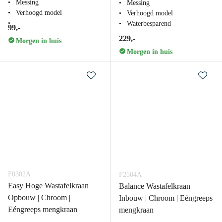
Messing
Messing
Verhoogd model
Verhoogd model
Waterbesparend
99,-
229,-
Morgen in huis
Morgen in huis
F0302A
F2504A
Easy Hoge Wastafelkraan
Balance Wastafelkraan
Opbouw | Chroom |
Inbouw | Chroom | Eéngreeps
Eéngreeps mengkraan
mengkraan