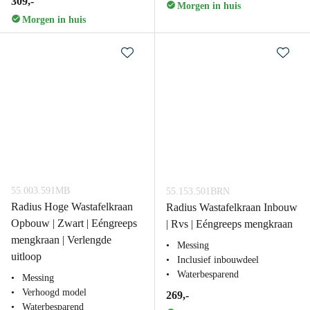
309,-
Morgen in huis
Morgen in huis
55.003.591MB
55.153.501BRN
Radius Hoge Wastafelkraan
Radius Wastafelkraan Inbouw
Opbouw | Zwart | Eéngreeps
| Rvs | Eéngreeps mengkraan
mengkraan | Verlengde
Messing
uitloop
Inclusief inbouwdeel
Waterbesparend
Messing
Verhoogd model
269,-
Waterbesparend