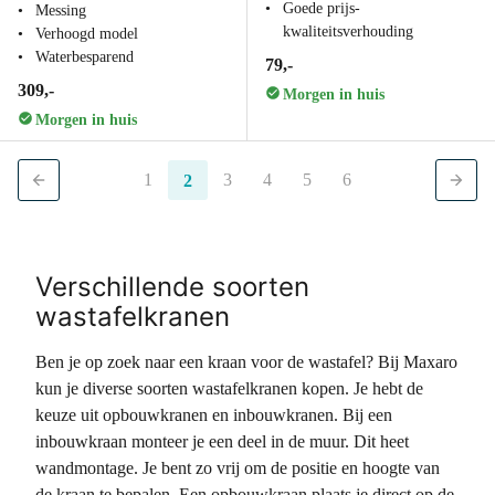
Goede prijs-
Messing
kwaliteitsverhouding
Verhoogd model
Waterbesparend
79,-
309,-
Morgen in huis
Morgen in huis
1
3
4
5
6
2
Verschillende soorten
wastafelkranen
Ben je op zoek naar een kraan voor de wastafel? Bij Maxaro
kun je diverse soorten wastafelkranen kopen. Je hebt de
keuze uit opbouwkranen en inbouwkranen. Bij een
inbouwkraan monteer je een deel in de muur. Dit heet
wandmontage. Je bent zo vrij om de positie en hoogte van
de kraan te bepalen. Een opbouwkraan plaats je direct op de