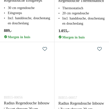
Regendouche Eéngreeps
Regendouche Thermostatisch
30 cm regendouche
Thermostatisch
Eéngreeps
20 cm regendouche
Incl. handdouche, douchestang
Incl. handdouche, douchestang
en doucheslang
en doucheslang
889,-
1.055,-
Morgen in huis
Morgen in huis
BIB55-00056
BIB55-00057
Radius Regendouche Inbouw
Radius Regendouche Inbouw
| Zwart chroom 20 cm