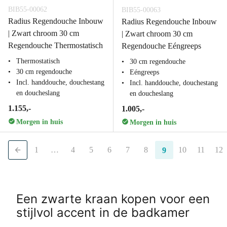
BIB55-00062
BIB55-00063
Radius Regendouche Inbouw
Radius Regendouche Inbouw
| Zwart chroom 30 cm
| Zwart chroom 30 cm
Regendouche Thermostatisch
Regendouche Eéngreeps
Thermostatisch
30 cm regendouche
30 cm regendouche
Eéngreeps
Incl. handdouche, douchestang
Incl. handdouche, douchestang
en doucheslang
en doucheslang
1.155,-
1.005,-
Morgen in huis
Morgen in huis
1
…
4
5
6
7
8
10
11
12
9
Een zwarte kraan kopen voor een
stijlvol accent in de badkamer