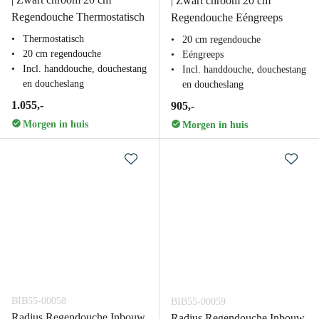
| Zwart chroom 20 cm
Regendouche Thermostatisch
Regendouche Eéngreeps
Thermostatisch
20 cm regendouche
20 cm regendouche
Eéngreeps
Incl. handdouche, douchestang
Incl. handdouche, douchestang
en doucheslang
en doucheslang
1.055,-
905,-
Morgen in huis
Morgen in huis
BIB55-00058
BIB55-00059
Radius Regendouche Inbouw
Radius Regendouche Inbouw